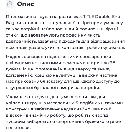
Опис
Пневматична груша на розтяжках TITLE Double End
Bag виготовлена з натуральної шкіри преміум-класу
та має потрійні нейлонові шви й посилені шкіряні
стики, що забезпечують професійну якість і
довговічність. Ідеально підходить для відпрацювання
всіх видів ударів, ухилів, контратак і розвитку реакції.
Модель оснащена подовженими двошаровими
шкіряними кріпильними ременями шириною 3,5
дюйма. Міцні хромовані кільця зверху та знизу
доповнені фіксацією на липучці, а верхня частина
має приховану блискавку для швидкого доступу до
внутрішньої бутилової камери за потреби.
У комплект входять два гумові розтяжки для
кріплення груші з металевими S-подібними гачками.
Конструкція забезпечує надзвичайно швидкий
відскок і динамічну роботу, що робить снаряд
чудовим вибором для спортсменів будь-якого рівня
підготовки.