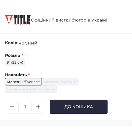
Офіційний дистриб'ютор в Україні
чорний
Колір:
Розмір
*
9'' (23 см)
Наявність
*
Магазин "Everlast"
Магазин "MyFight"
Склад интернет-магазина
ДО КОШИКА