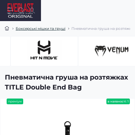
Боксерські мішки та груші
Пневматична груша на розтяжках
Пневматична груша на розтяжках
TITLE Double End Bag
преміум
в наявності: 1