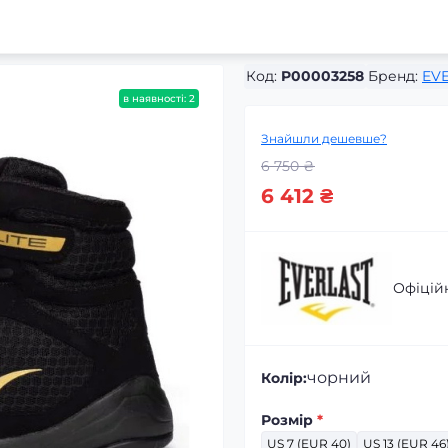
Код:
P00003258
Бренд:
EV
в наявності: 2
Знайшли дешевше?
6 750 ₴
6 412 ₴
Офіцій
чорний
Колір:
Розмір
*
US 7 (EUR 40)
US 13 (EUR 46