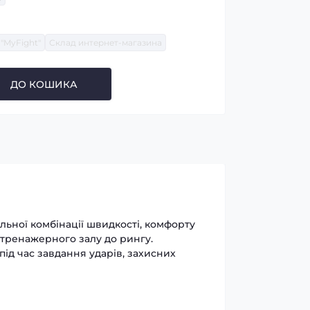
"MyFight"
Склад интернет-магазина
ДО КОШИКА
альної комбінації швидкості, комфорту
 тренажерного залу до рингу.
ід час завдання ударів, захисних