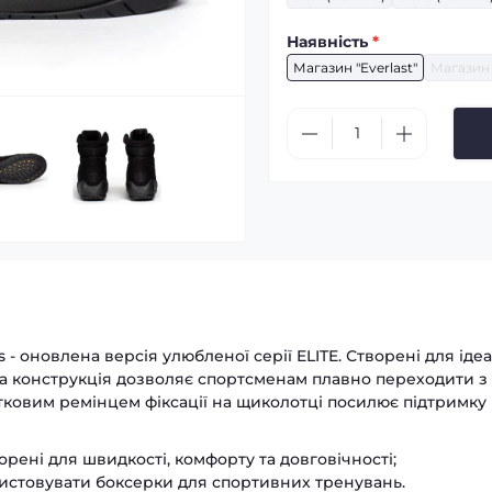
Наявність
*
Магазин "Everlast"
Магазин 
 - оновлена версія улюбленої серії ELITE. Створені для іде
дна конструкція дозволяє спортсменам плавно переходити з
ковим ремінцем фіксації на щиколотці посилює підтримку п
орені для швидкості, комфорту та довговічності;
ристовувати боксерки для спортивних тренувань.