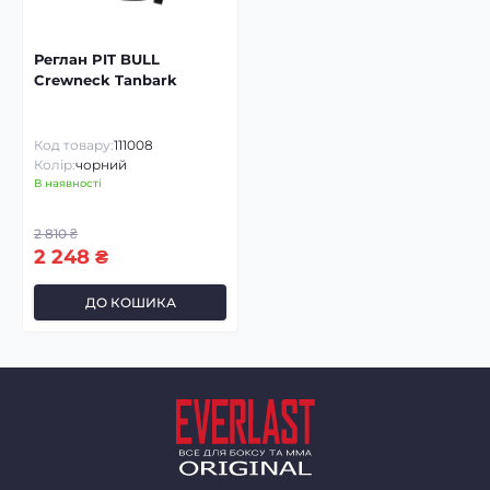
Реглан PIT BULL
Crewneck Tanbark
Код товару:
111008
Колір:
чорний
В наявності
2 810 ₴
2 248 ₴
ДО КОШИКА