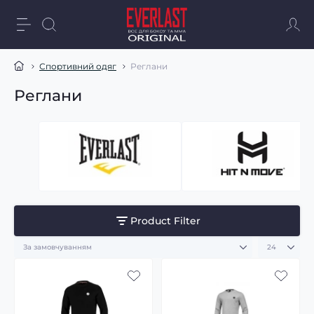
Спортивний одяг
Реглани
Реглани
Product Filter