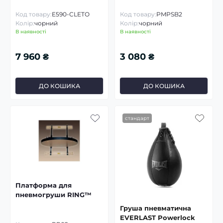
Код товару:
E590-CLETO
Код товару:
PMPSB2
Колір:
чорний
Колір:
чорний
В наявності
В наявності
7 960 ₴
3 080 ₴
ДО КОШИКА
ДО КОШИКА
стандарт
Платформа для
пневмогруши RING™
Груша пневматична
EVERLAST Powerlock