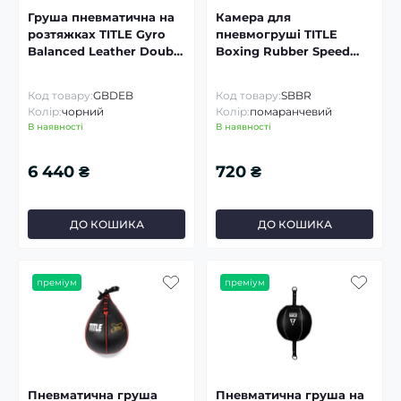
Груша пневматична на
Камера для
розтяжках TITLE Gyro
пневмогруші TITLE
Balanced Leather Double
Boxing Rubber Speed
End Bag
Bag
Код товару:
GBDEB
Код товару:
SBBR
Колір:
чорний
Колір:
помаранчевий
В наявності
В наявності
6 440 ₴
720 ₴
ДО КОШИКА
ДО КОШИКА
преміум
преміум
Пневматична груша
Пневматична груша на