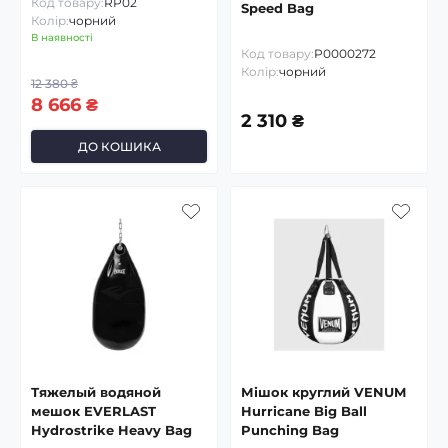
Код товару:
RP02
Speed Bag
Колір:
чорний
В наявності
Код товару:
P0000272
Колір:
чорний
12 380 ₴
8 666 ₴
2 310 ₴
ДО КОШИКА
Тяжелый водяной
Мішок круглий VENUM
мешок EVERLAST
Hurricane Big Ball
Hydrostrike Heavy Bag
Punching Bag