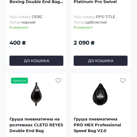
Boxing Double End Bag
Platinum Pro Swivel
Cable
Код товару:
DEBC
Код товару:
PPS-TITLE
Колір:
чорний
Колір:
сріблястий
В наявності
В наявності
400 ₴
2 090 ₴
ДО КОШИКА
ДО КОШИКА
преміум
Груша пневматична на
Груша пневматична
розтяжках CLETO REYES
PRO MEX Professional
Double End Bag
Speed Bag V2.0