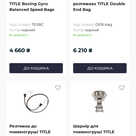
TITLE Boxing Gyro
розтяжках TITLE Double
Balanced Speed Bags
End Bag
Код товару:
TESBC
Код товару:
DEB-bag
Колір:
чорний
Колір:
чорний
В наявності
В наявності
4 660 ₴
6 210 ₴
ДО КОШИКА
ДО КОШИКА
Розтяжка до
Шарнір для
пневмогруші TITLE
пневмогруші TITLE