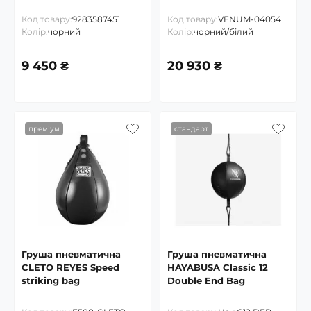
Код товару:
9283587451
Код товару:
VENUM-04054
Колір:
чорний
Колір:
чорний/білий
9 450 ₴
20 930 ₴
преміум
стандарт
Груша пневматична
Груша пневматична
CLETO REYES Speed
HAYABUSA Classic 12
striking bag
Double End Bag