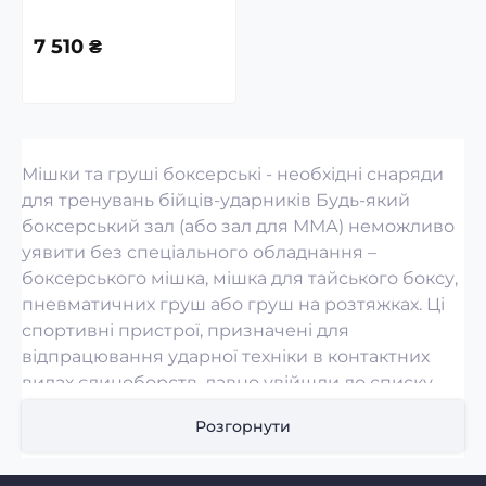
7 510 ₴
Мішки та груші боксерські - необхідні снаряди
для тренувань бійців-ударників Будь-який
боксерський зал (або зал для ММА) неможливо
уявити без спеціального обладнання –
боксерського мішка, мішка для тайського боксу,
пневматичних груш або груш на розтяжках. Ці
спортивні пристрої, призначені для
відпрацювання ударної техніки в контактних
видах єдиноборств, давно увійшли до списку
необхідних ударних видів спорту. Існують такі
Розгорнути
види мішків та груш: • важкі мішки (зокрема
мішки для тайського боксу); • водоналивні мішки