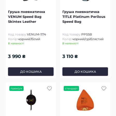
Груша пневматична
Груша пневматична
VENUM Speed Bag
TITLE Platinum Perilous
Skintex Leather
Speed Bag
Код товару:
VENUM-1174
Код товару:
PPSSB
Колір:
чорний/білий
Колір:
чорний/сріблястий
В наявності
В наявності
3 990 ₴
3 110 ₴
ДО КОШИКА
ДО КОШИКА
преміум
стандарт