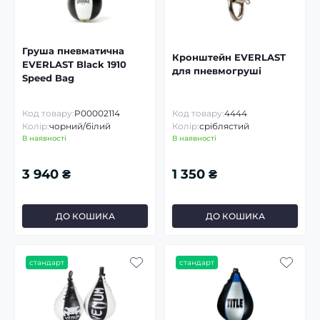
Груша пневматична
Кронштейн EVERLAST
EVERLAST Black 1910
для пневмогруші
Speed Bag
Код товару:
P00002114
Код товару:
4444
Колір:
чорний/білий
Колір:
сріблястий
В наявності
В наявності
3 940 ₴
1 350 ₴
ДО КОШИКА
ДО КОШИКА
стандарт
стандарт