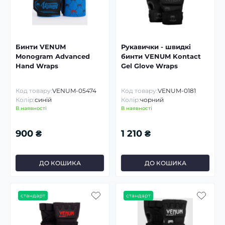
Бинти VENUM
Рукавички - швидкі
Monogram Advanced
бинти VENUM Kontact
Hand Wraps
Gel Glove Wraps
Код товару:
VENUM-05474
Код товару:
VENUM-0181
Колір:
синій
Колір:
чорний
В наявності
В наявності
900 ₴
1 210 ₴
ДО КОШИКА
ДО КОШИКА
стандарт
стандарт