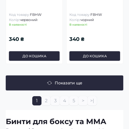
Код товару:
FBHW
Код товару:
FBHW
Колір:
червоний
Колір:
чорний
В наявності
В наявності
340 ₴
340 ₴
ДО КОШИКА
ДО КОШИКА
Показати ще
1
2
3
4
5
>
>|
Бинти для боксу та MMA