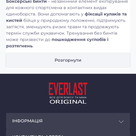
Боксерські бинти
– незамінний елемент екіпірування
для кожного спортсмена в контактних видах
єдиноборств. Вони допомагають у
фіксації кулаків та
кистей
бійця у природному положенні, підтримують
зап'ястя, зменшують ризик травм та продовжують
термін служби рукавичок. Тренування без бинтів
може призвести до
пошкодження суглобів і
розтягнень
.
Загалом, бинти підрозділяються на дві категорії:
Розгорнути
класичні бинти
та
«швидкі бинти»
.
Класичні бинти
Класичні бинти, як правило, це
смуги тканини
, якими
обмотуються кулаки спортсмена, суглоби пальців та
зап'ястка. Звичайна довжина — від
2,5 до 5,5 метрів
.
Для полегшення намотування зазвичай мають
хлястик
на великий палець
та фіксуються за допомогою
липучки
.
ІНФОРМАЦІЯ
Виготовляються з
бавовни
, суміші бавовни з
синтетичними тканинами або цілком синтетики.
Покупцям