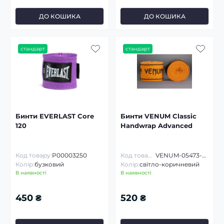
ДО КОШИКА
ДО КОШИКА
стандарт
стандарт
Бинти EVERLAST Core
Бинти VENUM Classic
120
Handwrap Advanced
Код товару:
P00003250
Код товару:
VENUM-05473-2.5
Колір:
бузковий
Колір:
світло-коричневий
В наявності
В наявності
450 ₴
520 ₴