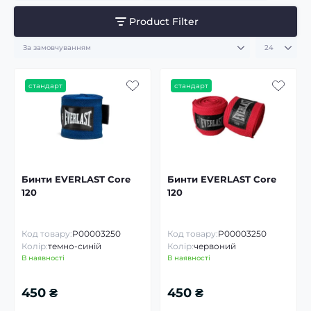
Product Filter
стандарт
стандарт
Бинти EVERLAST Core
Бинти EVERLAST Core
120
120
Код товару:
P00003250
Код товару:
P00003250
Колір:
темно-синій
Колір:
червоний
В наявності
В наявності
450 ₴
450 ₴