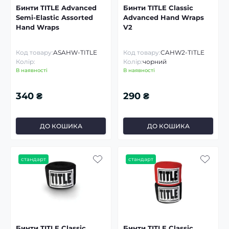
Бинти TITLE Advanced
Бинти TITLE Classic
Semi-Elastic Assorted
Advanced Hand Wraps
Hand Wraps
V2
Код товару:
ASAHW-TITLE
Код товару:
CAHW2-TITLE
Колір:
Колір:
чорний
В наявності
В наявності
340 ₴
290 ₴
ДО КОШИКА
ДО КОШИКА
стандарт
стандарт
Бинти TITLE Classic
Бинти TITLE Classic