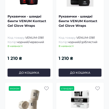
Рукавички - швидкі
Рукавички - швидкі
бинти VENUM Kontact
бинти VENUM Kontact
Gel Glove Wraps
Gel Glove Wraps
Код товару:
VENUM-0181
Код товару:
VENUM-0181
Колір:
чорний/червоний
Колір:
чорний/сріблястий
В наявності
В наявності
1 210 ₴
1 210 ₴
ДО КОШИКА
ДО КОШИКА
економ
стандарт