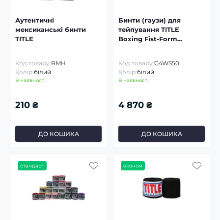
Аутентичні
Бинти (гаузи) для
мексиканські бинти
тейпування TITLE
TITLE
Boxing Fist-Form
Puncher’s Gauze
Код товару:
RMH
Код товару:
G4WS50
Колір:
білий
Колір:
білий
В наявності
В наявності
210 ₴
4 870 ₴
ДО КОШИКА
ДО КОШИКА
стандарт
економ