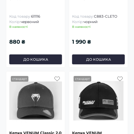
Код товару:
611116
Код товару:
C883-CLETO
Колір:
червоний
Колір:
чорний
В наявності
В наявності
880 ₴
1 990 ₴
ДО КОШИКА
ДО КОШИКА
стандарт
стандарт
Кепка VENUM Classic 2.0
Кепка VENUM