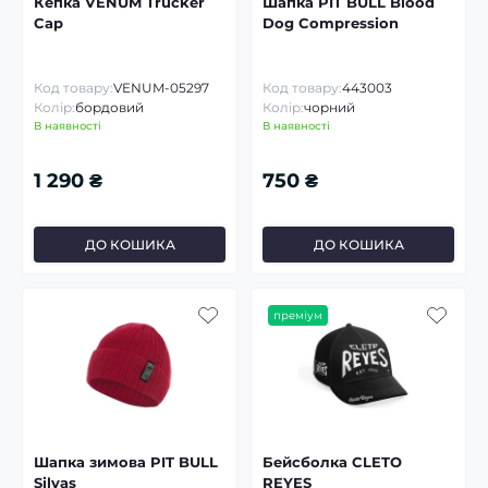
Кепка VENUM Trucker
Шапка PIT BULL Blood
Cap
Dog Compression
Код товару:
VENUM-05297
Код товару:
443003
Колір:
бордовий
Колір:
чорний
В наявності
В наявності
1 290 ₴
750 ₴
ДО КОШИКА
ДО КОШИКА
преміум
Шапка зимова PIT BULL
Бейсболка CLETO
Silvas
REYES