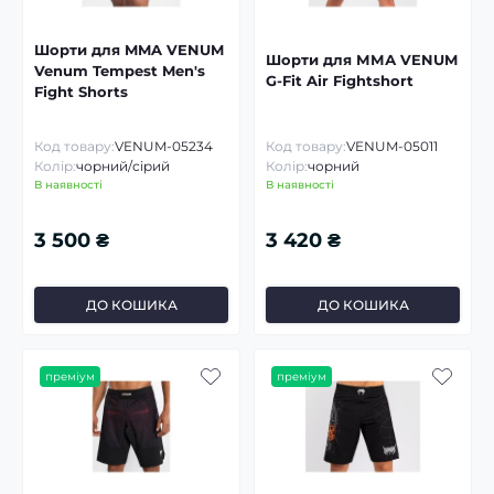
Шорти для MMA VENUM
Шорти для ММА VENUM
Venum Tempest Men's
G-Fit Air Fightshort
Fight Shorts
Код товару:
VENUM-05234
Код товару:
VENUM-05011
Колір:
чорний/сірий
Колір:
чорний
В наявності
В наявності
3 500 ₴
3 420 ₴
ДО КОШИКА
ДО КОШИКА
преміум
преміум