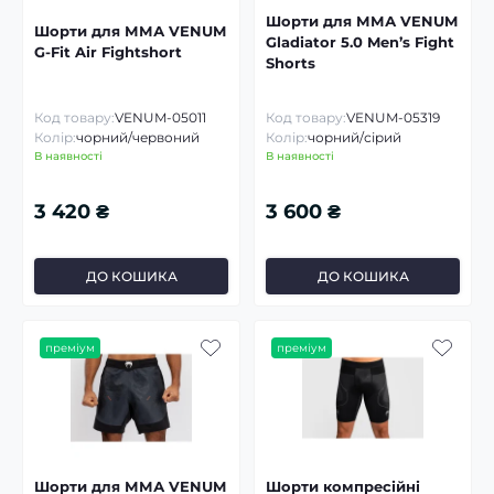
Шорти для ММА VENUM
Шорти для ММА VENUM
Gladiator 5.0 Men’s Fight
G-Fit Air Fightshort
Shorts
Код товару:
VENUM-05011
Код товару:
VENUM-05319
Колір:
чорний/червоний
Колір:
чорний/сірий
В наявності
В наявності
3 420 ₴
3 600 ₴
ДО КОШИКА
ДО КОШИКА
преміум
преміум
Шорти для ММА VENUM
Шорти компресійні