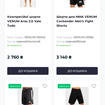
Компресійні шорти
Шорти для MMA VENUM
VENUM Ares 2.0 Vale
Contender Men’s Fight
Tudo
Shorts
Код товару:
VENUM-05042
Код товару:
VENUM-05162
Колір:
чорний/золотий
Колір:
чорний/білий
В наявності
В наявності
2 760 ₴
3 140 ₴
ДО КОШИКА
ДО КОШИКА
преміум
преміум