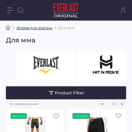
Форма для змагань
Для мма
Для мма
Product Filter
преміум
стандарт