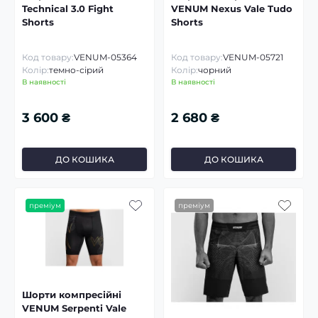
Technical 3.0 Fight
VENUM Nexus Vale Tudo
Shorts
Shorts
Код товару:
VENUM-05364
Код товару:
VENUM-05721
Колір:
темно-сірий
Колір:
чорний
В наявності
В наявності
3 600 ₴
2 680 ₴
ДО КОШИКА
ДО КОШИКА
преміум
преміум
Шорти компресійні
VENUM Serpenti Vale