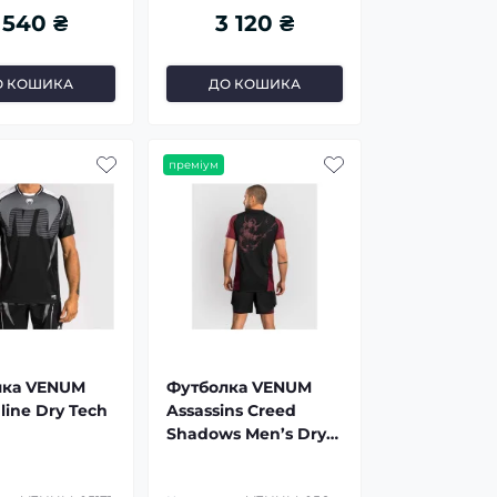
 540 ₴
3 120 ₴
О КОШИКА
ДО КОШИКА
преміум
лка VENUM
Футболка VENUM
line Dry Tech
Assassins Creed
Shadows Men’s Dry-
Tech