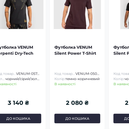
утболка VENUM
Футболка VENUM
Футбо
rpenti Dry-Tech
Silent Power T-Shirt
Silent 
Код товару:
VENUM-05746
Код товару:
VENUM-05017
Колір:
чорний/сірий/золотий
Колір:
темно-коричневий
Колір:
чо
наявності
В наявності
В наявно
3 140 ₴
2 080 ₴
2
ДО КОШИКА
ДО КОШИКА
Д