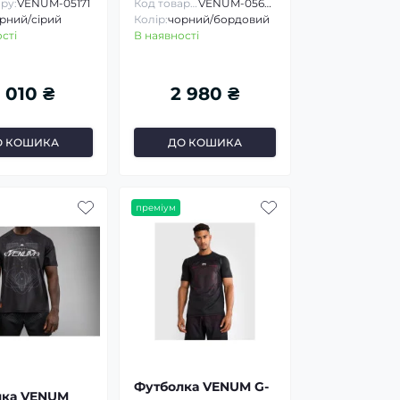
ру:
VENUM-05171
Код товару:
VENUM-05668
рний/сірий
Колір:
чорний/бордовий
сті
В наявності
 010 ₴
2 980 ₴
О КОШИКА
ДО КОШИКА
преміум
Футболка VENUM G-
лка VENUM