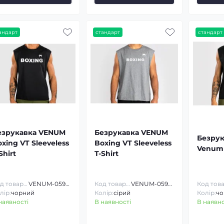
андарт
стандарт
стандарт
езрукавка VENUM
Безрукавка VENUM
Безру
xing VT Sleeveless
Boxing VT Sleeveless
Venum 
Shirt
T-Shirt
Код товару:
VENUM-05941
Код товару:
VENUM-05941
лір:
чорний
Колір:
сірий
Колір:
чо
наявності
В наявності
В наявно