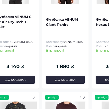
утболка VENUM G-
Футболка VENUM
Футбо
t Air Dry-Tech T-
Giant T-shirt
Nexus 
irt
Код товару:
VENUM-05005
Код товару:
VENUM-2015
лір:
чорний
Колір:
чорний
Колір:
наявності
В наявності
В наявно
3 140 ₴
1 880 ₴
3
ДО КОШИКА
ДО КОШИКА
Д
еміум
преміум
преміум