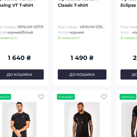
xing VT T-shirt
Classic T-shirt
Eclipse
д товару:
VENUM-03731
Код товару:
VENUM-03526
лір:
чорний/білий
Колір:
чорний
Колір:
наявності
В наявності
В наявно
1 640 ₴
1 490 ₴
2
ДО КОШИКА
ДО КОШИКА
Д
еміум
стандарт
преміум