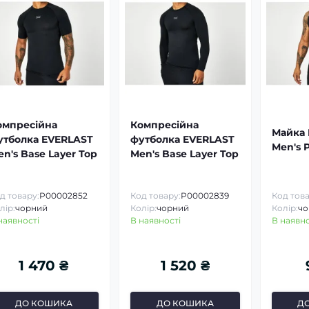
омпресійна
Компресійна
Майка 
утболка EVERLAST
футболка EVERLAST
Men's 
n's Base Layer Top
Men's Base Layer Top
д товару:
P00002852
Код товару:
P00002839
Код това
лір:
чорний
Колір:
чорний
Колір:
чо
наявності
В наявності
В наявно
1 470 ₴
1 520 ₴
ДО КОШИКА
ДО КОШИКА
Д