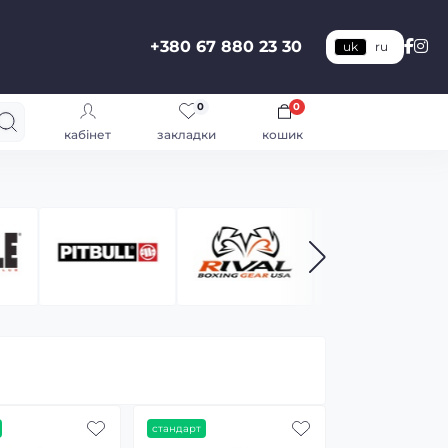
+380 67 880 23 30
uk
ru
0
0
кабінет
закладки
кошик
стандарт