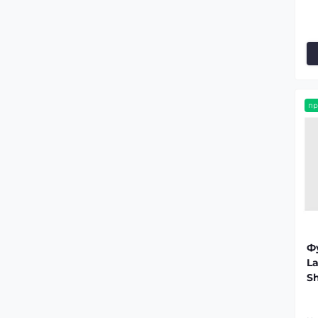
пр
Ф
La
Sh