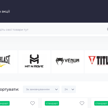
 акції
ортувати:
андарт
стандарт
стандарт