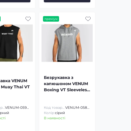
преміум
Безрукавка з
кавка VENUM
капюшоном VENUM
Muay Thai VT
Boxing VT Sleeveless
Hoodie
Код товару:
VENUM-05942
Код товару:
VENUM-05814
рний
Колір:
сірий
сті
В наявності