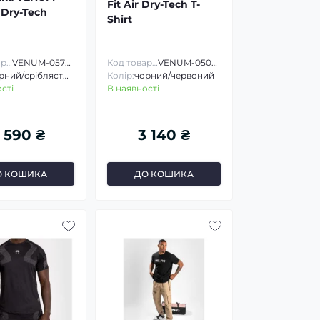
Fit Air Dry-Tech T-
 Dry-Tech
Shirt
Код товару:
VENUM-05739
Код товару:
VENUM-05005
чорний/сріблястий
Колір:
чорний/червоний
сті
В наявності
 590 ₴
3 140 ₴
О КОШИКА
ДО КОШИКА