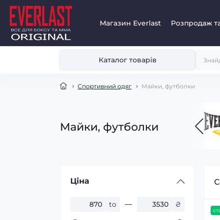
Магазин Everlast
Розпродаж та
Каталог товарів
Спортивний одяг
Майки, футболки
Майки, футболки
Ціна
С
to
₴
ст