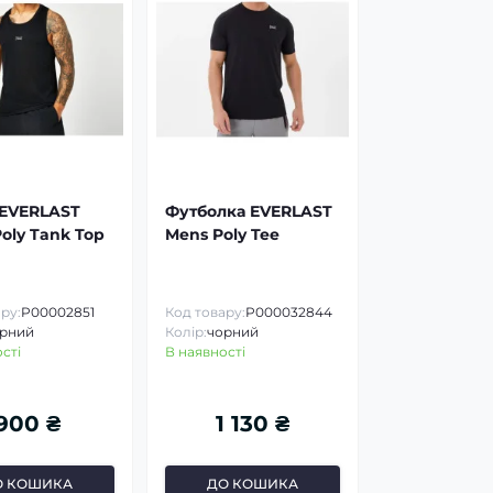
EVERLAST
Футболка EVERLAST
Poly Tank Top
Mens Poly Tee
ру:
P00002851
Код товару:
P000032844
рний
Колір:
чорний
сті
В наявності
900 ₴
1 130 ₴
О КОШИКА
ДО КОШИКА