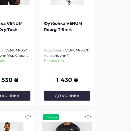
лка VENUM
Футболка VENUM
Dry-Tech
Reorg T-Shirt
Код товару:
VENUM-05718
Код товару:
VENUM-04711
чорний/сріблястий
Колір:
чорний
сті
В наявності
 530 ₴
1 430 ₴
О КОШИКА
ДО КОШИКА
преміум