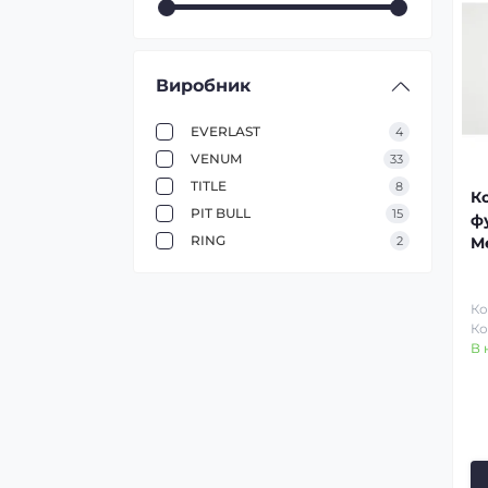
Виробник
EVERLAST
4
VENUM
33
TITLE
8
К
PIT BULL
15
ф
RING
2
Me
Ко
Ко
В 