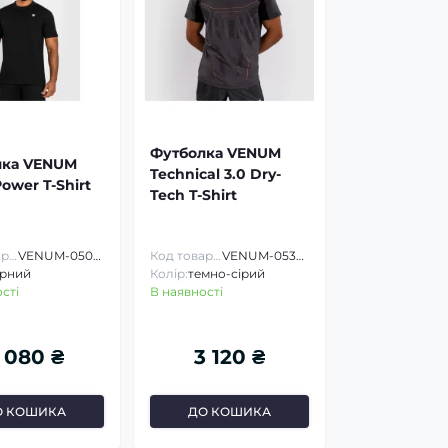
Футболка VENUM
лка VENUM
Technical 3.0 Dry-
Power T-Shirt
Tech T-Shirt
Код товару:
VENUM-05017
Код товару:
VENUM-05362
рний
Колір:
темно-сірий
сті
В наявності
 080 ₴
3 120 ₴
О КОШИКА
ДО КОШИКА