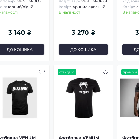
Код товару:
VENUM-06092
Код товару:
VENUM-06101
Код това
лір:
чорний/сірий
Колір:
чорний/червоний
Колір:
чо
наявності
В наявності
В наявно
3 140 ₴
3 270 ₴
3
ДО КОШИКА
ДО КОШИКА
Д
стандарт
преміум
утболка VENUM
Футболка VENUM
Футбо