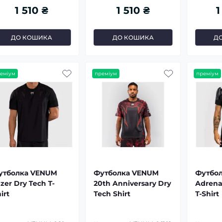
1 510 ₴
1 510 ₴
1
ДО КОШИКА
ДО КОШИКА
Д
еміум
преміум
преміум
утболка VENUM
Футболка VENUM
Футбо
zer Dry Tech T-
20th Anniversary Dry
Adrena
irt
Tech Shirt
T-Shirt