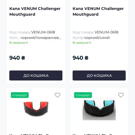
Капа VENUM Challenger
Капа VENUM Challenger
Mouthguard
Mouthguard
Код товару:
VENUM-0618
Код товару:
VENUM-0618
Колір:
чорний/помаранчевий
Колір:
чорний/синій
В наявності
В наявності
940 ₴
940 ₴
ДО КОШИКА
ДО КОШИКА
стандарт
стандарт