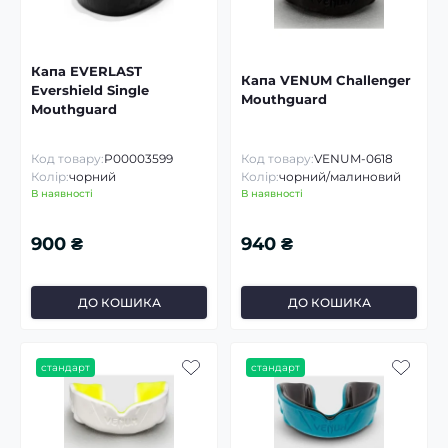
Капа EVERLAST
Капа VENUM Challenger
Evershield Single
Mouthguard
Mouthguard
Код товару:
P00003599
Код товару:
VENUM-0618
Колір:
чорний
Колір:
чорний/малиновий
В наявності
В наявності
900 ₴
940 ₴
ДО КОШИКА
ДО КОШИКА
стандарт
стандарт