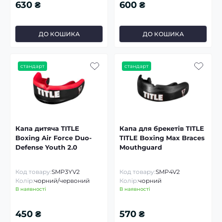
630 ₴
600 ₴
ДО КОШИКА
ДО КОШИКА
стандарт
стандарт
Капа дитяча TITLE
Капа для брекетів TITLE
Boxing Air Force Duo-
TITLE Boxing Max Braces
Defense Youth 2.0
Mouthguard
Код товару:
SMP3YV2
Код товару:
SMP4V2
Колір:
чорний/червоний
Колір:
чорний
В наявності
В наявності
450 ₴
570 ₴