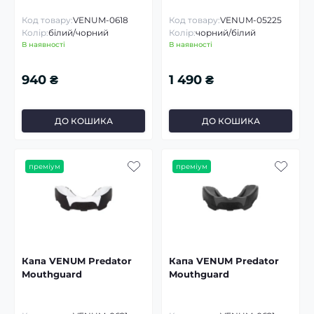
Код товару:
VENUM-0618
Код товару:
VENUM-05225
Колір:
білий/чорний
Колір:
чорний/білий
В наявності
В наявності
940 ₴
1 490 ₴
ДО КОШИКА
ДО КОШИКА
преміум
преміум
Капа VENUM Predator
Капа VENUM Predator
Mouthguard
Mouthguard