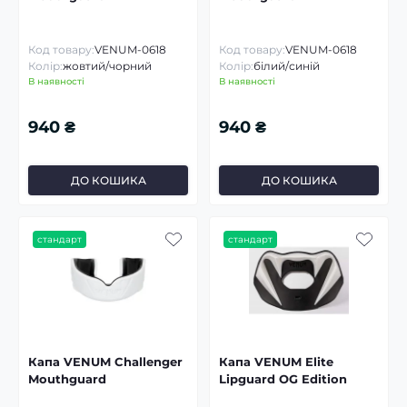
Код товару:
VENUM-0618
Код товару:
VENUM-0618
Колір:
жовтий/чорний
Колір:
білий/синій
В наявності
В наявності
940 ₴
940 ₴
ДО КОШИКА
ДО КОШИКА
стандарт
стандарт
Капа VENUM Challenger
Капа VENUM Elite
Mouthguard
Lipguard OG Edition