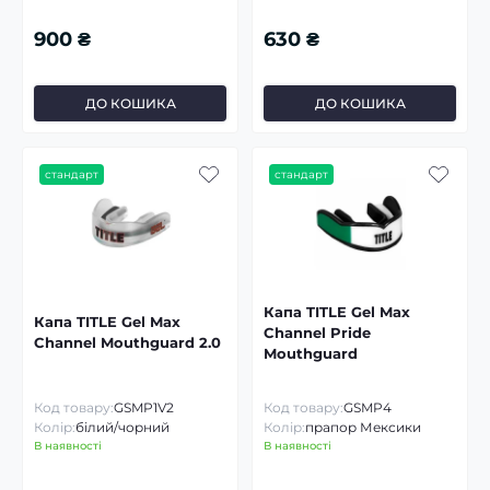
900 ₴
630 ₴
ДО КОШИКА
ДО КОШИКА
стандарт
стандарт
Капа TITLE Gel Max
Капа TITLE Gel Max
Channel Pride
Channel Mouthguard 2.0
Mouthguard
Код товару:
GSMP1V2
Код товару:
GSMP4
Колір:
білий/чорний
Колір:
прапор Мексики
В наявності
В наявності