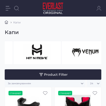
Капи
Капи
Product Filter
стандарт
стандарт