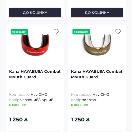
ДО КОШИКА
ДО КОШИКА
стандарт
стандарт
Капа HAYABUSA Combat
Капа HAYABUSA Combat
Mouth Guard
Mouth Guard
Код товару:
Hay CMG
Код товару:
Hay CMG
Колір:
червоний/чорний
Колір:
золотий
В наявності
В наявності
1 250 ₴
1 250 ₴