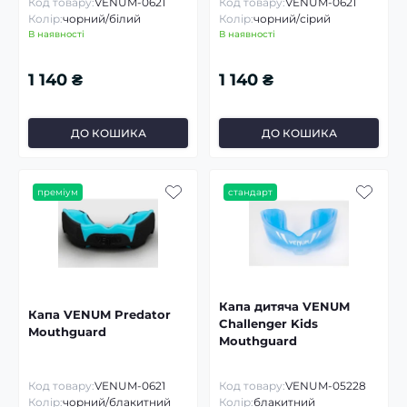
Код товару:
VENUM-0621
Код товару:
VENUM-0621
Колір:
чорний/білий
Колір:
чорний/сірий
В наявності
В наявності
1 140 ₴
1 140 ₴
ДО КОШИКА
ДО КОШИКА
преміум
стандарт
Капа дитяча VENUM
Капа VENUM Predator
Challenger Kids
Mouthguard
Mouthguard
Код товару:
VENUM-0621
Код товару:
VENUM-05228
Колір:
чорний/блакитний
Колір:
блакитний