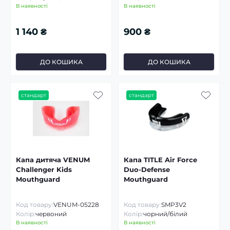
В наявності
В наявності
1 140 ₴
900 ₴
ДО КОШИКА
ДО КОШИКА
стандарт
стандарт
Капа дитяча VENUM
Капа TITLE Air Force
Challenger Kids
Duo-Defense
Mouthguard
Mouthguard
Код товару:
VENUM-05228
Код товару:
SMP3V2
Колір:
червоний
Колір:
чорний/білий
В наявності
В наявності