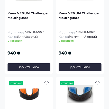
Капа VENUM Challenger
Капа VENUM Challenger
Mouthguard
Mouthguard
Код товару:
VENUM-0618
Код товару:
VENUM-0618
Колір:
білий/жовтий
Колір:
блакитний/чорний
В наявності
В наявності
940 ₴
940 ₴
ДО КОШИКА
ДО КОШИКА
стандарт
стандарт