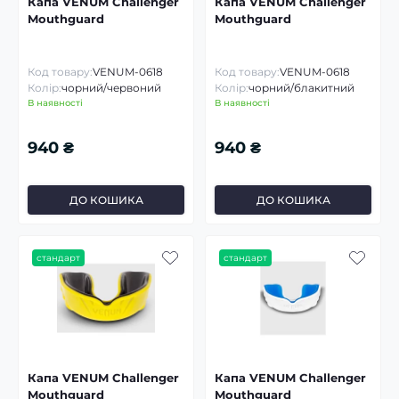
Капа VENUM Challenger
Капа VENUM Challenger
Mouthguard
Mouthguard
Код товару:
VENUM-0618
Код товару:
VENUM-0618
Колір:
чорний/червоний
Колір:
чорний/блакитний
В наявності
В наявності
940 ₴
940 ₴
ДО КОШИКА
ДО КОШИКА
стандарт
стандарт
Капа VENUM Challenger
Капа VENUM Challenger
Mouthguard
Mouthguard