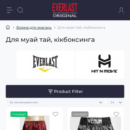
Форма для змагань
Для муай тай, кікбоксинга
Для муай тай, кікбоксинга
Product Filter
стандарт
стандарт