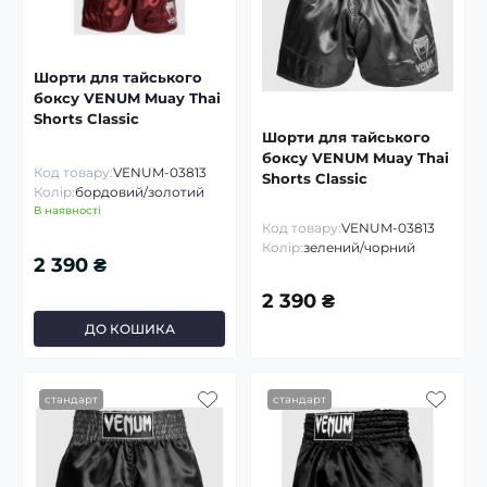
Шорти для тайського
боксу VENUM Muay Thai
Shorts Classic
Шорти для тайського
боксу VENUM Muay Thai
Код товару:
VENUM-03813
Shorts Classic
Колір:
бордовий/золотий
В наявності
Код товару:
VENUM-03813
Колір:
зелений/чорний
2 390 ₴
2 390 ₴
ДО КОШИКА
стандарт
стандарт