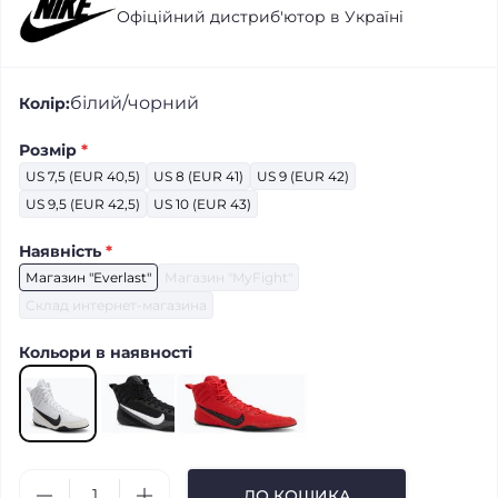
Офіційний дистриб'ютор в Україні
білий/чорний
Колір:
Розмір
*
US 7,5 (EUR 40,5)
US 8 (EUR 41)
US 9 (EUR 42)
US 9,5 (EUR 42,5)
US 10 (EUR 43)
Наявність
*
Магазин "Everlast"
Магазин "MyFight"
Склад интернет-магазина
Кольори в наявності
ДО КОШИКА