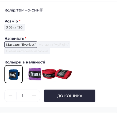
темно-синій
Колір:
Розмір
*
3,05 м (120)
Наявність
*
Магазин "Everlast"
Магазин "MyFight"
Склад интернет-магазина
Кольори в наявності
ДО КОШИКА