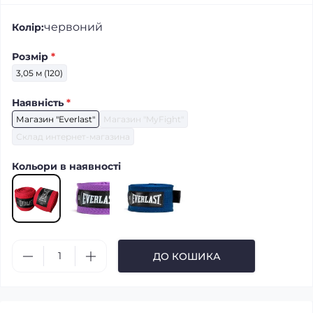
червоний
Колір:
Розмір
*
3,05 м (120)
Наявність
*
Магазин "Everlast"
Магазин "MyFight"
Склад интернет-магазина
Кольори в наявності
ДО КОШИКА