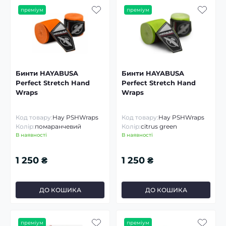
преміум
преміум
Бинти HAYABUSA
Бинти HAYABUSA
Perfect Stretch Hand
Perfect Stretch Hand
Wraps
Wraps
Код товару:
Hay PSHWraps
Код товару:
Hay PSHWraps
Колір:
помаранчевий
Колір:
citrus green
В наявності
В наявності
1 250 ₴
1 250 ₴
ДО КОШИКА
ДО КОШИКА
преміум
преміум