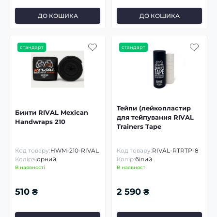
ДО КОШИКА
ДО КОШИКА
стандарт
стандарт
Тейпи (лейкопластир
Бинти RIVAL Mexican
для тейпування RIVAL
Handwraps 210
Trainers Tape
Код товару:
HWM-210-RIVAL
Код товару:
RIVAL-RTRTP-8
Колір:
чорний
Колір:
білий
В наявності
В наявності
510 ₴
2 590 ₴