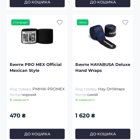
ДО КОШИКА
ДО КОШИКА
стандарт
люкс
Бинти PRO MEX Official
Бинти HAYABUSA Deluxe
Mexican Style
Hand Wraps
Код товару:
PMHW-PROMEX
Код товару:
Hay DHWraps
Колір:
чорний
Колір:
синій
В наявності
В наявності
470 ₴
1 620 ₴
ДО КОШИКА
ДО КОШИКА