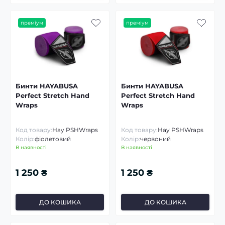
преміум
преміум
Бинти HAYABUSA
Бинти HAYABUSA
Perfect Stretch Hand
Perfect Stretch Hand
Wraps
Wraps
Код товару:
Hay PSHWraps
Код товару:
Hay PSHWraps
Колір:
фіолетовий
Колір:
червоний
В наявності
В наявності
1 250 ₴
1 250 ₴
ДО КОШИКА
ДО КОШИКА