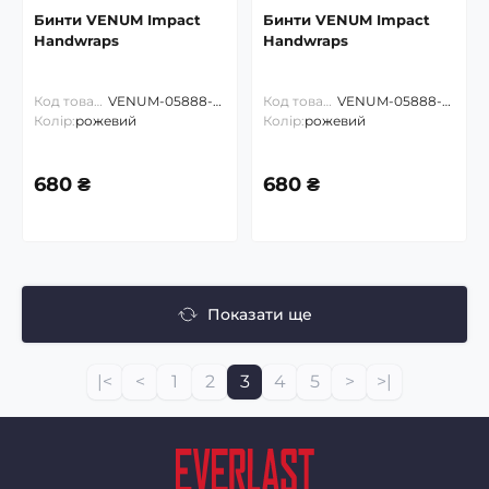
Бинти VENUM Impact
Бинти VENUM Impact
Handwraps
Handwraps
Код товару:
VENUM-05888-4m
Код товару:
VENUM-05888-3m
Колір:
рожевий
Колір:
рожевий
680 ₴
680 ₴
Показати ще
|<
<
1
2
3
4
5
>
>|