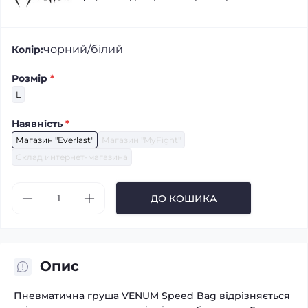
чорний/білий
Колір:
Розмір
*
L
Наявність
*
Магазин "Everlast"
Магазин "MyFight"
Склад интернет-магазина
ДО КОШИКА
Опис
Пневматична груша VENUM Speed Bag відрізняється