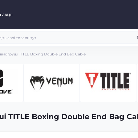
 акції
вмогруші TITLE Boxing Double End Bag Cable
і TITLE Boxing Double End Bag Ca