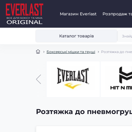
Магазин Everlast
Розпродаж та
Каталог товарів
Боксерські мішки та груші
Розтяжка до пне
Розтяжка до пневмогруш