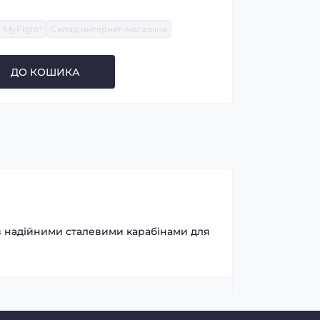
"MyFight"
Склад интернет-магазина
ДО КОШИКА
и з надійними сталевими карабінами для