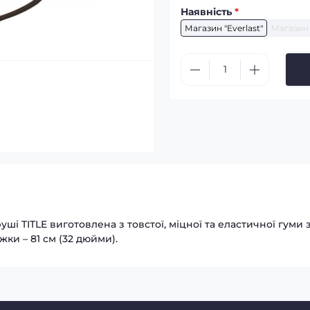
Наявність
*
Магазин "Everlast"
Магазин 
ші TITLE виготовлена з товстої, міцної та еластичної гум
ки – 81 см (32 дюйми).