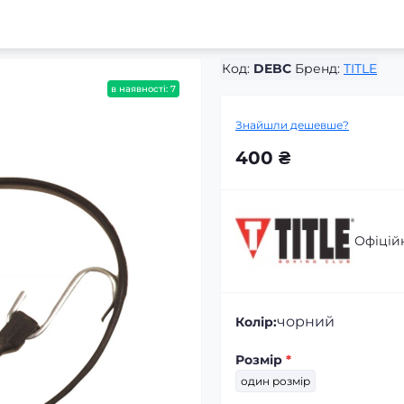
Код:
DEBC
Бренд:
TITLE
в наявності: 7
Знайшли дешевше?
400 ₴
Офіцій
чорний
Колір:
Розмір
*
один розмір