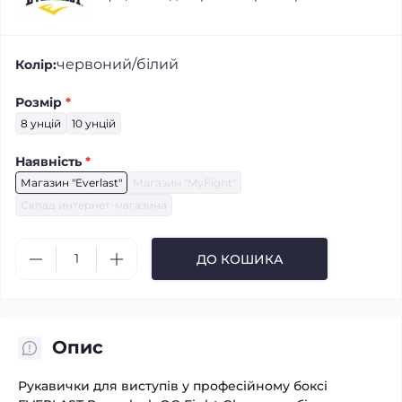
червоний/білий
Колір:
Розмір
*
8 унцій
10 унцій
Наявність
*
Магазин "Everlast"
Магазин "MyFight"
Склад интернет-магазина
ДО КОШИКА
Опис
Рукавички для виступів у професійному боксі