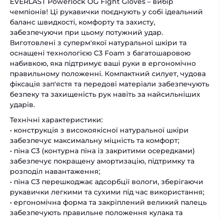
EVERLAST Powerlock OG Fight Gloves – вибір
чемпіонів! Ці рукавички поєднують у собі ідеальний
баланс швидкості, комфорту та захисту,
забезпечуючи при цьому потужний удар.
Виготовлені з суперм'якої натуральної шкіри та
оснащені технологією C3 Foam з багатошаровою
набивкою, яка підтримує ваші руки в ергономічно
правильному положенні. Компактний силует, чудова
фіксація зап'ястя та передові матеріали забезпечують
безпеку та захищеність рук навіть за найсильніших
ударів.
Технічні характеристики:
• конструкція з високоякісної натуральної шкіри
забезпечує максимальну міцність та комфорт;
• піна C3 (контурна піна із закритими осередками)
забезпечує покращену амортизацію, підтримку та
розподіл навантаження;
• піна C3 перешкоджає адсорбції вологи, зберігаючи
рукавички легкими та сухими під час використання;
• ергономічна форма та закріплений великий палець
забезпечують правильне положення кулака та