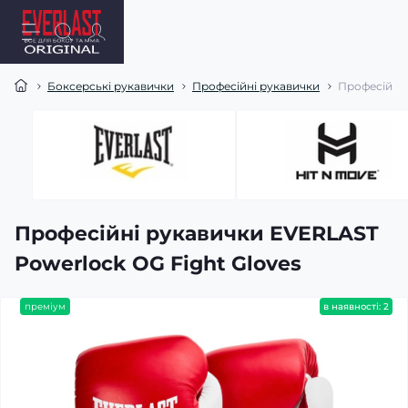
Боксерські рукавички
Професійні рукавички
Професійні 
Професійні рукавички EVERLAST
Powerlock OG Fight Gloves
преміум
в наявності: 2