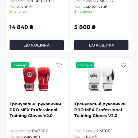
Код товару:
E61*-CLETO
Код товару:
PMPETG
Колір:
синій
Колір:
сріблястий
В наявності
В наявності
14 840 ₴
5 800 ₴
ДО КОШИКА
ДО КОШИКА
стандарт
стандарт
Тренувальні рукавички
Тренувальні рукавички
PRO MEX Professional
PRO MEX Professional
Training Gloves V2.0
Training Gloves V2.0
Код товару:
PMTGE2
Код товару:
PMTGE2
Колір:
червоний
Колір:
білий