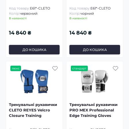
Код товару:
E61*-CLETO
Код товару:
E61*-CLETO
Колір:
червоний
Колір:
чорний
В наявності
В наявності
14 840 ₴
14 840 ₴
ДО КОШИКА
ДО КОШИКА
люкс
стандарт
Тренувальні рукавички
Тренувальні рукавички
CLETO REYES Velcro
PRO MEX Professional
Closure Training
Edge Training Gloves