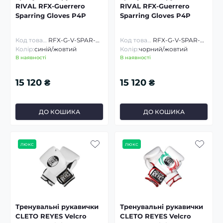
RIVAL RFX-Guerrero
RIVAL RFX-Guerrero
Sparring Gloves P4P
Sparring Gloves P4P
Код товару:
RFX-G-V-SPAR-P4P
Код товару:
RFX-G-V-SPAR-P4P
Колір:
синій/жовтий
Колір:
чорний/жовтий
В наявності
В наявності
15 120 ₴
15 120 ₴
ДО КОШИКА
ДО КОШИКА
люкс
люкс
Тренувальні рукавички
Тренувальні рукавички
CLETO REYES Velcro
CLETO REYES Velcro