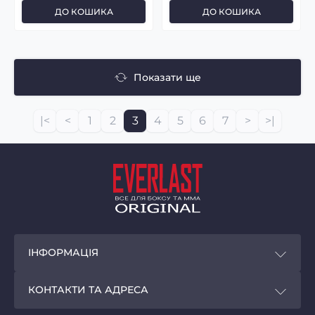
ДО КОШИКА
ДО КОШИКА
Показати ще
|<
<
1
2
3
4
5
6
7
>
>|
ІНФОРМАЦІЯ
Покупцям
КОНТАКТИ ТА АДРЕСА
Програма лояльності