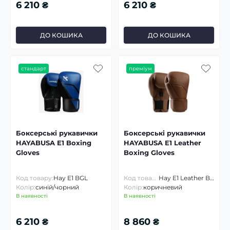
6 210 ₴
6 210 ₴
ДО КОШИКА
ДО КОШИКА
стандарт
преміум
Боксерські рукавички
Боксерські рукавички
HAYABUSA E1 Boxing
HAYABUSA E1 Leather
Gloves
Boxing Gloves
Код товару:
Hay E1 BGL
Код товару:
Hay E1 Leather BGL
Колір:
синій/чорний
Колір:
коричневий
В наявності
В наявності
6 210 ₴
8 860 ₴