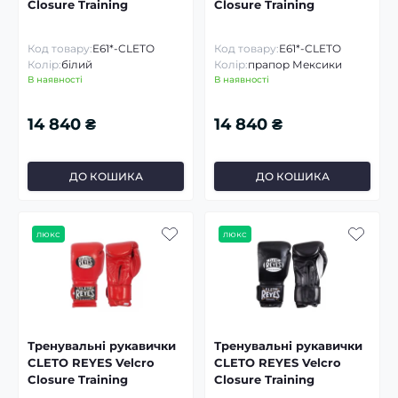
Closure Training
Closure Training
Код товару:
E61*-CLETO
Код товару:
E61*-CLETO
Колір:
білий
Колір:
прапор Мексики
В наявності
В наявності
14 840 ₴
14 840 ₴
ДО КОШИКА
ДО КОШИКА
люкс
люкс
Тренувальні рукавички
Тренувальні рукавички
CLETO REYES Velcro
CLETO REYES Velcro
Closure Training
Closure Training