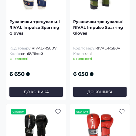
Рукавички тренувальні
Рукавички тренувальні
RIVAL Impulse Sparring
RIVAL Impulse Sparring
Gloves
Gloves
Код товару:
RIVAL-RS80V
Код товару:
RIVAL-RS80V
Колір:
синій/білий
Колір:
хакі
В наявності
В наявності
6 650 ₴
6 650 ₴
ДО КОШИКА
ДО КОШИКА
економ
економ