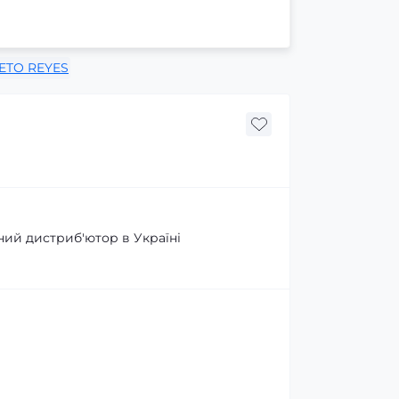
ETO REYES
ний дистриб'ютор в Україні