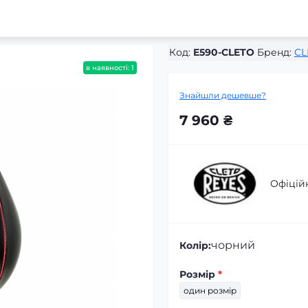
Код:
E590-CLETO
Бренд:
CL
в наявності: 1
Знайшли дешевше?
7 960 ₴
Офіцій
чорний
Колір:
Розмір
*
один розмір