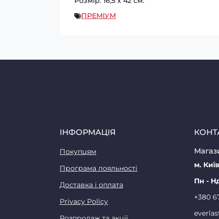
Розмір: 16,5 х 42 см.
ПРЕМІУМ
ІНФОРМАЦІЯ
КОНТ
Магази
Покупцям
м. Київ
Програма лояльності
Пн - Н
Доставка і оплата
+380 6
Privacy Policy
everla
Розпродаж та акції