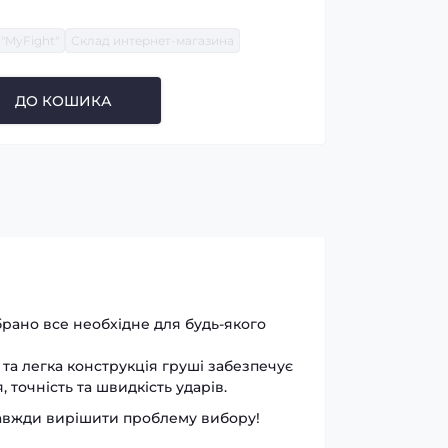
"MyFight"
Склад интернет-магазина
ДО КОШИКА
брано все необхідне для будь-якого
 та легка конструкція груші забезпечує
точність та швидкість ударів.
азавжди вирішити проблему вибору!