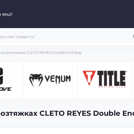
 акції
на розтяжках CLETO REYES Double End Bag
озтяжках CLETO REYES Double En