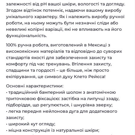
залежності від pH вашої шкіри, вологості та догляду.
Згодом відтінок потемніє, надаючи вашому виробу
унікального характеру. Як і належить виробу ручної
роботи, на ньому можуть бути незначні сліди або
невеликі колірні варіації, які не впливають на його
функціональність.
100% ручна робота, виготовлений ​​в Мексиці з
високоякісних матеріалів та відповідно до суворих
стандартів якості для забезпечення захисту та
комфорту під час тренувань. Втілення захисту,
спадщини та гордості – це більше, ніж просто
екіпірування, це символ духу Клето Рейєса!
Основні характеристики:
• традиційний бамперний шолом з анатомічною
триточковою фіксацією: застібка на липучці ззаду,
підборіддя, що регулюється, і шнурівка зверху;
• легка передня нейлонова дуга для додаткового
захисту;
• широкий кут огляду;
• міцна конструкція із натуральної шкіри;