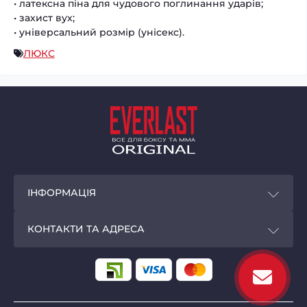
• латексна піна для чудового поглинання ударів;
• захист вух;
• універсальний розмір (унісекс).
ЛЮКС
ІНФОРМАЦІЯ
Покупцям
КОНТАКТИ ТА АДРЕСА
Програма лояльності
Магазин EVERLAST - original
Доставка і оплата
м. Київ,
вул. Велика Васильківська, 72, ТЦ
«Олімпійський», мінус 1 поверх
Privacy Policy