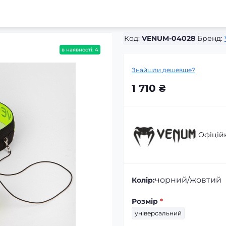
Код:
VENUM-04028
Бренд:
в наявності: 4
Знайшли дешевше?
1 710 ₴
Офіцій
чорний/жовтий
Колір:
Розмір
*
універсальний