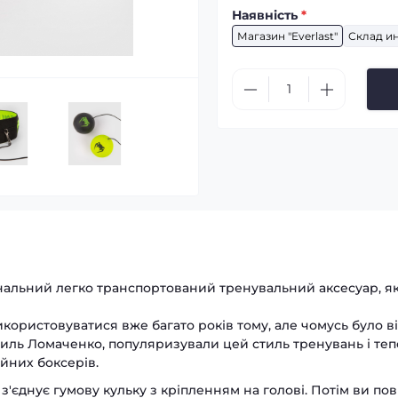
Наявність
*
Магазин "Everlast"
Склад и
інальний легко транспортований тренувальний аксесуар, 
ористовуватися вже багато років тому, але чомусь було в
асиль Ломаченко, популяризували цей стиль тренувань і тепе
йних боксерів.
'єднує гумову кульку з кріпленням на голові. Потім ви пов