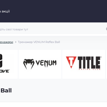
 акції
ренажери
Тренажер VENUM Reflex Ball
Ball