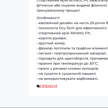
Спортивний крій Athletic Fit забезпечу
фітнесом або іншими видами фізичної 
тренувальному процесі.
Особливості:
• ювілейний дизайн на честь 20-річчя
• технологія Dry-Tech для ефективного
• спортивний крій Athletic Fit;
• короткі рукави;
• круглий комір;
• фірмові логотипи та графічні елемен
• легкий і повітропроникний матеріал;
• підходить для єдиноборств, тренажерн
• прання при температурі до 30°C;
• прати з речами схожих кольорів;
• не сушити в сушильній машині;
• не використовувати відбілювачі.
ПРЕМІУМ