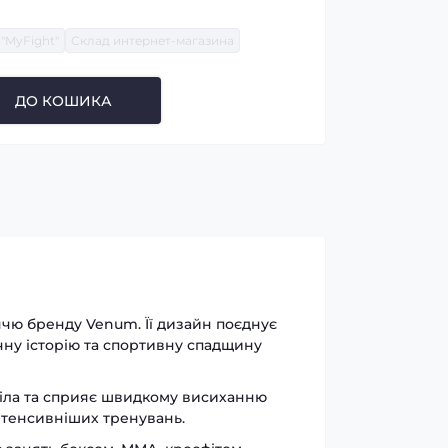
"MyFight"
Склад интернет-магазина
ДО КОШИКА
ччю бренду Venum. Її дизайн поєднує
чну історію та спортивну спадщину
 тіла та сприяє швидкому висиханню
інтенсивніших тренувань.