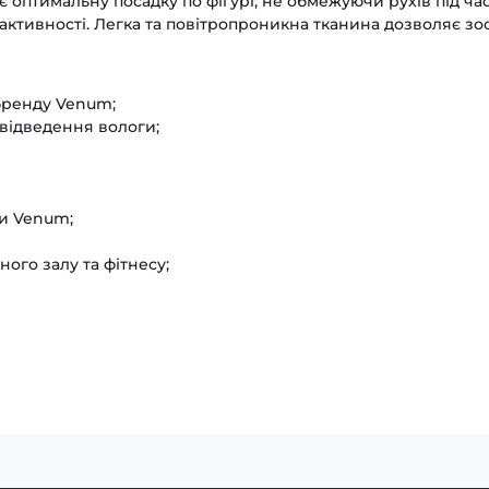
є оптимальну посадку по фігурі, не обмежуючи рухів під ча
активності. Легка та повітропроникна тканина дозволяє з
 бренду Venum;
 відведення вологи;
ти Venum;
ого залу та фітнесу;