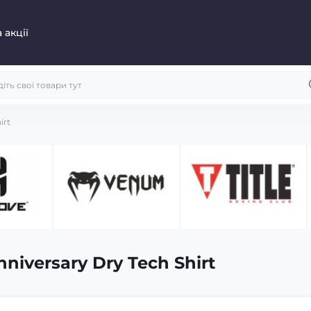
 акції
irt
iversary Dry Tech Shirt