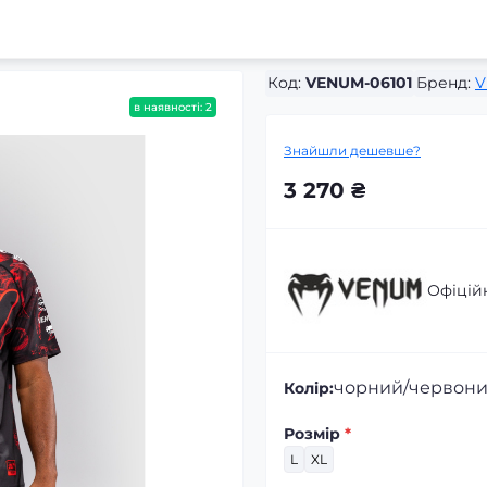
Код:
VENUM-06101
Бренд:
V
в наявності: 2
Знайшли дешевше?
3 270 ₴
Офіцій
чорний/червон
Колір:
Розмір
*
L
XL