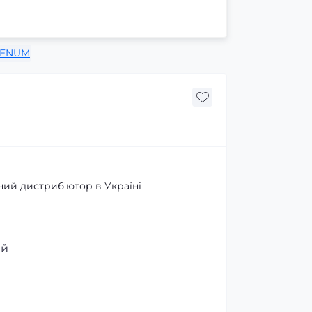
ENUM
ний дистриб'ютор в Україні
ий