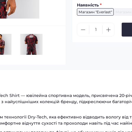
Наявність
*
Магазин "Everlast"
Магазин 
Tech Shirt — ювілейна спортивна модель, присвячена 20-рі
и з найуспішніших колекцій бренду, підкреслюючи багаторі
 технології Dry-Tech, яка ефективно відводить вологу від
мфортне відчуття сухості та прохолоди навіть під час най