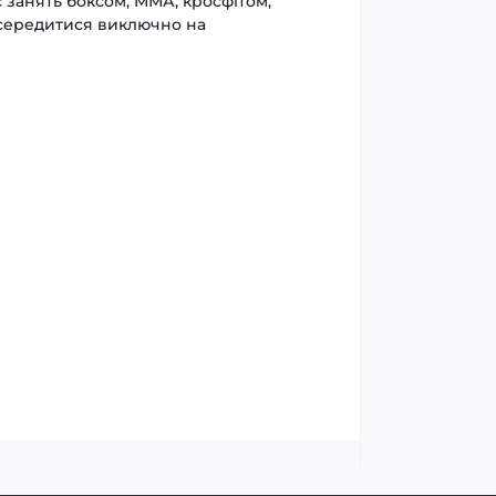
с занять боксом, ММА, кросфітом,
осередитися виключно на