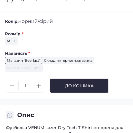
чорний/сірий
Колір:
Розмір
*
M
L
Наявність
*
Магазин "Everlast"
Склад интернет-магазина
Магазин "MyFight"
ДО КОШИКА
Опис
Футболка VENUM Lazer Dry Tech T-Shirt створена для