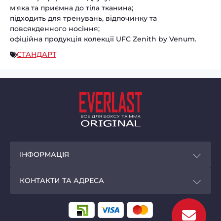
м'яка та приємна до тіла тканина;
підходить для тренувань, відпочинку та
повсякденного носіння;
офіційна продукція колекції UFC Zenith by Venum.
СТАНДАРТ
ІНФОРМАЦІЯ
Покупцям
КОНТАКТИ ТА АДРЕСА
Програма лояльності
Магазин EVERLAST - original
Доставка і оплата
м. Київ,
вул. Велика Васильківська, 72, ТЦ