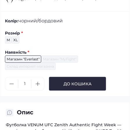
чорний/бордовий
Колір:
Розмір
*
M
XL
Наявність
*
Магазин "Everlast"
Магазин "MyFight"
Склад интернет-магазина
ДО КОШИКА
Опис
Футболка VENUM UFC Zenith Authentic Fight Week —