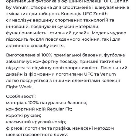
оригінальна футболка з офіційної колекції UFC Zenith
by Venum, створена для спортсменів і шанувальників
змішаних єдиноборств. Колекція UFC Zenith
символізує вершину спортивних технологій та
інновацій, поєднуючи сучасні матеріали,
функціональність і стильний дизайн. Модель чудово
підходить як для повсякденного носіння, так і для
активного способу життя.
Виготовлена зі 100% преміальної бавовни, футболка
забезпечує комфортну посадку, приємні тактильні
відчуття та відмінну повітропроникність. Лаконічний
дизайн із фірмовими логотипами UFC та Venum
легко поєднується з іншими елементами колекції
Fight Week.
Особливості:
матеріал: 100% натуральна бавовна;
комфортний крій Regular Fit;
короткі рукави;
класичний круглий комір;
фірмові логотипи та графіка, нанесені методом
шовкотрафаретного друку;