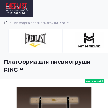
Платформа для пневмогруши RING™
Платформа для пневмогруши
RING™
в наявності: 1