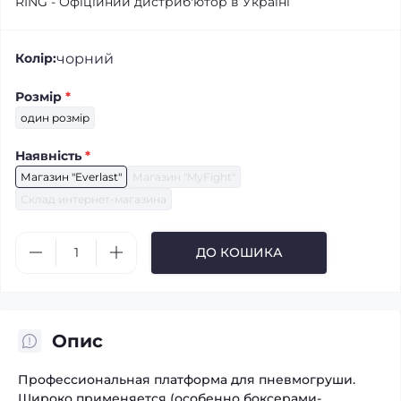
RING - Офіційний дистриб'ютор в Україні
чорний
Колір:
Розмір
*
один розмір
Наявність
*
Магазин "Everlast"
Магазин "MyFight"
Склад интернет-магазина
ДО КОШИКА
Опис
Профессиональная платформа для пневмогруши.
Широко применяется (особенно боксерами-