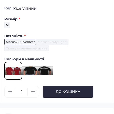
цегляний
Колір:
Розмір
*
M
Наявність
*
Магазин "Everlast"
Магазин "MyFight"
Склад интернет-магазина
Кольори в наявності
ДО КОШИКА