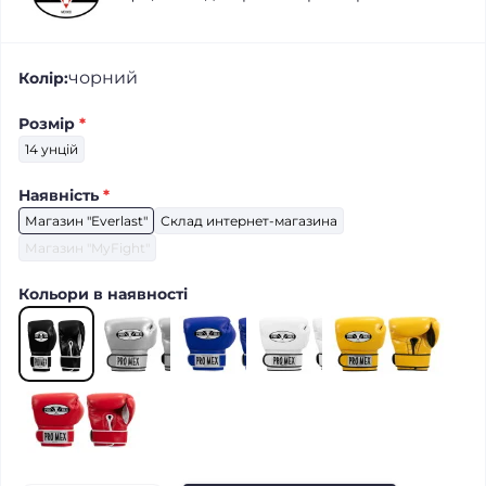
чорний
Колір:
Розмір
*
14 унцій
Наявність
*
Магазин "Everlast"
Склад интернет-магазина
Магазин "MyFight"
Кольори в наявності