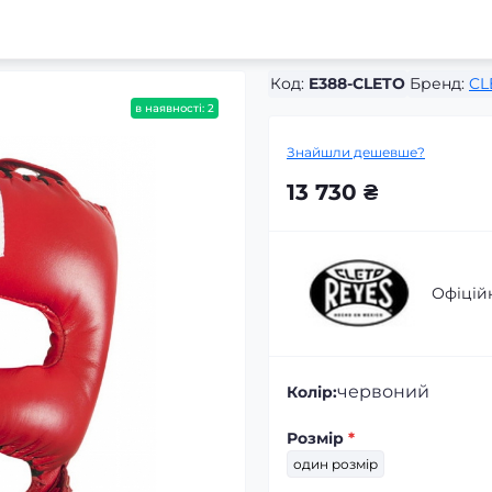
Код:
E388-CLETO
Бренд:
CL
в наявності: 2
Знайшли дешевше?
13 730 ₴
Офіцій
червоний
Колір:
Розмір
*
один розмір