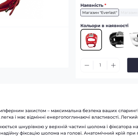
Наявність
*
Магазин "Everlast"
Магазин 
Кольори в наявності
мпферним захистом – максимальна безпека ваших спарингів
, легка і має відмінні енергопоглинаючі властивості. Легк
юється шнурівкою у верхній частині шолома і фіксатора на
 надійну фіксацію шолома на голові. Анатомічний крій при