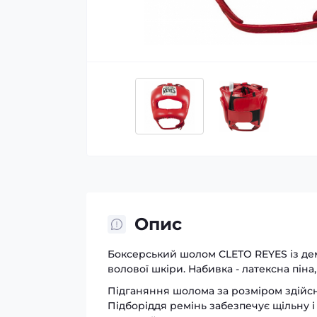
Опис
Боксерський шолом CLETO REYES із де
волової шкіри. Набивка - латексна піна
Підганяння шолома за розміром здійсн
Підборіддя ремінь забезпечує щільну і