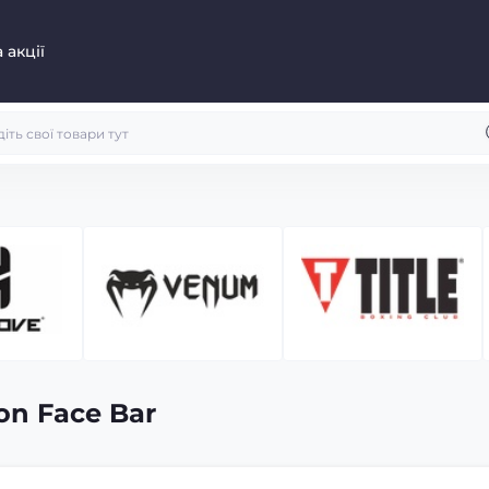
 акції
n Face Bar