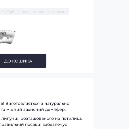
"MyFight"
Склад интернет-магазина
ДО КОШИКА
! Виготовляється з натуральної
ий та міцний захисний демпфер.
 липучці, розташованого на потилиці.
 правильній посадці забезпечує