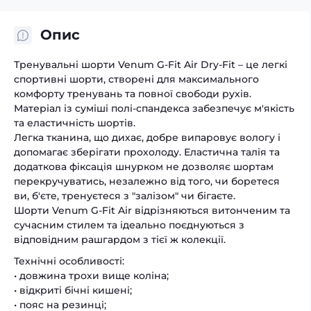
Опис
Тренувальні шорти Venum G-Fit Air Dry-Fit – це легкі
спортивні шорти, створені для максимального
комфорту тренувань та повної свободи рухів.
Матеріал із суміші полі-спандекса забезпечує м'якість
та еластичність шортів.
Легка тканина, що дихає, добре випаровує вологу і
допомагає зберігати прохолоду. Еластична талія та
додаткова фіксація шнурком не дозволяє шортам
перекручуватись, незалежно від того, чи боретеся
ви, б'єте, тренуєтеся з "залізом" чи бігаєте.
Шорти Venum G-Fit Air відрізняються витонченим та
сучасним стилем та ідеально поєднуються з
відповідним рашгардом з тієї ж колекції.
Технічні особливості:
• довжина трохи вище коліна;
• відкриті бічні кишені;
• пояс на резинці;