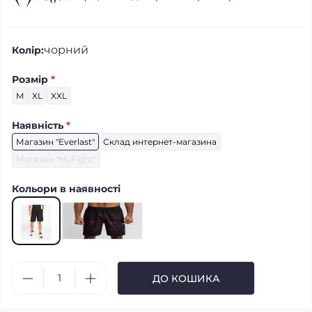
чорний
Колір:
Розмір
*
M
XL
XXL
Наявність
*
Магазин "Everlast"
Склад интернет-магазина
Магазин "MyFight"
Кольори в наявності
ДО КОШИКА