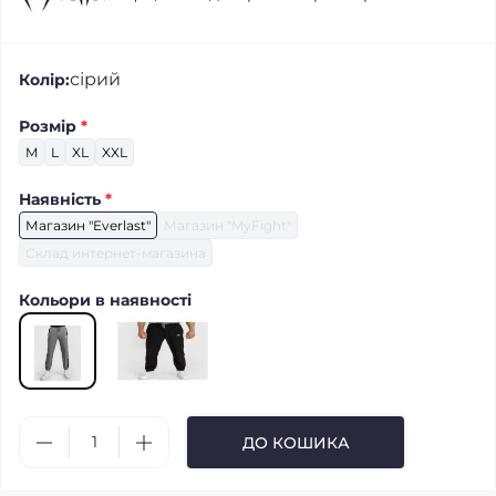
сірий
Колір:
Розмір
*
M
L
XL
XXL
Наявність
*
Магазин "Everlast"
Магазин "MyFight"
Склад интернет-магазина
Кольори в наявності
ДО КОШИКА