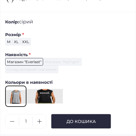
сірий
Колір:
Розмір
*
M
XL
XXL
Наявність
*
Магазин "Everlast"
Магазин "MyFight"
Склад интернет-магазина
Кольори в наявності
ДО КОШИКА