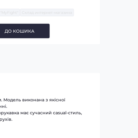
"MyFight"
Склад интернет-магазина
ДО КОШИКА
. Модель виконана з якісної
ні.
рукавка має сучасний casual-стиль,
рухів.