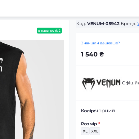
Код:
VENUM-05942
Бренд:
в наявності: 2
Знайшли дешевше?
1 540 ₴
Офіцій
чорний
Колір:
Розмір
*
XL
XXL