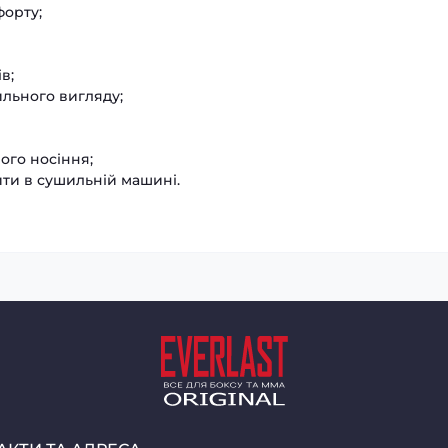
форту;
в;
ильного вигляду;
ого носіння;
ити в сушильній машині.