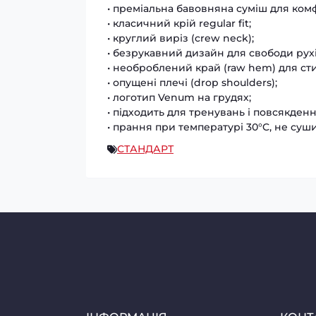
• преміальна бавовняна суміш для ком
• класичний крій regular fit;
• круглий виріз (crew neck);
• безрукавний дизайн для свободи рухі
• необроблений край (raw hem) для ст
• опущені плечі (drop shoulders);
• логотип Venum на грудях;
• підходить для тренувань і повсякденн
• прання при температурі 30°C, не суш
СТАНДАРТ