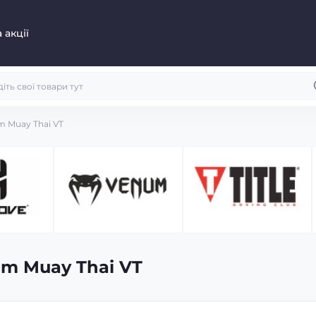
 акції
 Muay Thai VT
m Muay Thai VT