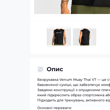
Опис
Безрукавка Venum Muay Thai VT — це с
бавовняної суміші, що забезпечує комф
Завдяки конструкції з опущеними плечи
який підкреслить образ спортсмена або
Підходить для тренувань, активного в
Основні переваги: