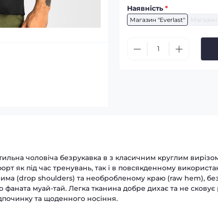
Наявність
*
Магазин "Everlast"
Магазин 
тильна чоловіча безрукавка в з класичним круглим вирізом
орт як під час тренувань, так і в повсякденному використан
ма (drop shoulders) та необробленому краю (raw hem), без
 фаната муай-тай. Легка тканина добре дихає та не сковує 
ідпочинку та щоденного носіння.