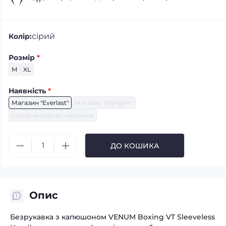
сірий
Колір:
Розмір
*
M
XL
Наявність
*
Магазин "Everlast"
Магазин "MyFight"
Склад интернет-магазина
ДО КОШИКА
Опис
Безрукавка з капюшоном VENUM Boxing VT Sleeveless