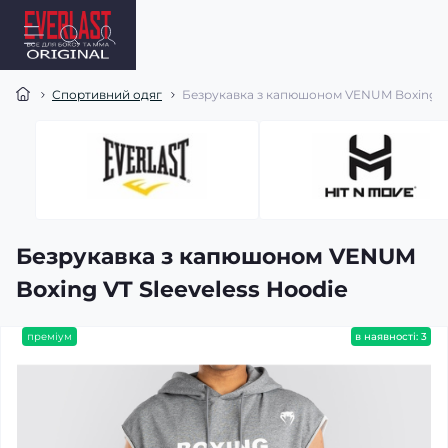
Спортивний одяг
Безрукавка з капюшоном VENUM Boxing VT
Безрукавка з капюшоном VENUM
Boxing VT Sleeveless Hoodie
преміум
в наявності: 3