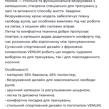
Hoodie — стильна та функціональна безрукавка з
капюшоном, створена спеціально для тренувань у
залі та активного способу життя. Завдяки
безрукавному крою модель забезпечує повну
свободу рухів, що особливо важливо під час роботи
на лапах, з мішком або силових вправ.
Легка та комфортна тканина добре пропускає
повітря, а капюшон додає додаткового комфорту під
час розминки або відпочинку між тренуваннями.
Сучасний спортивний дизайн з фірмовою
символікою VENUM робить цю модель чудовим
вибором як для тренувань, так і для повсякденного
носіння.
Особливості:
• матеріал: 55% бавовна, 45% поліестер;
• безрукавний дизайн для максимальної свободи
рухів;
• зручний капюшон із регульованим шнурком;
• легка та дихаюча тканина;
• комфортна посадка для тренувань;
• стильний спортивний дизайн із логотипом VENUM;