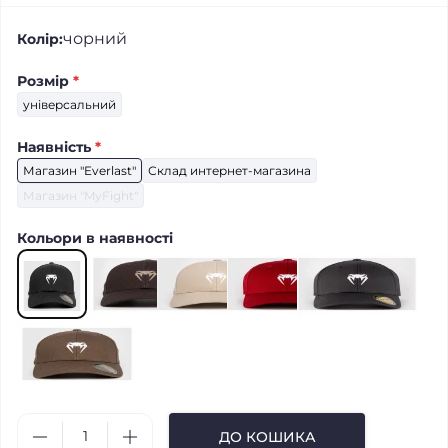
чорний
Колір:
Розмір
*
універсальний
Наявність
*
Магазин "Everlast"
Склад интернет-магазина
Магазин "MyFight"
Кольори в наявності
ДО КОШИКА