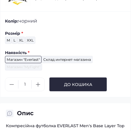
чорний
Колір:
Розмір
*
M
L
XL
XXL
Наявність
*
Магазин "Everlast"
Склад интернет-магазина
Магазин "MyFight"
ДО КОШИКА
Опис
Компресійна футболка EVERLAST Men's Base Layer Top