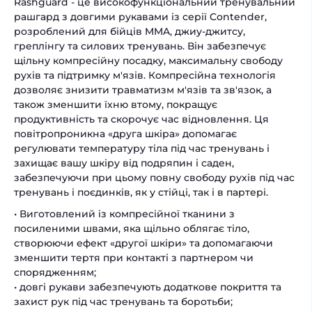
Rashguard - це високофункціональний тренувальний
рашгард з довгими рукавами із серії Contender,
розроблений для бійців MMA, джиу-джитсу,
греплінгу та силових тренувань. Він забезпечує
щільну компресійну посадку, максимальну свободу
рухів та підтримку м'язів. Компресійна технологія
дозволяє знизити травматизм м'язів та зв'язок, а
також зменшити їхню втому, покращує
продуктивність та скорочує час відновлення. Ця
повітропроникна «друга шкіра» допомагає
регулювати температуру тіла під час тренувань і
захищає вашу шкіру від подряпин і саден,
забезпечуючи при цьому повну свободу рухів під час
тренувань і поєдинків, як у стійці, так і в партері.
• Виготовлений із компресійної тканини з
посиленими швами, яка щільно облягає тіло,
створюючи ефект «другої шкіри» та допомагаючи
зменшити тертя при контакті з партнером чи
спорядженням;
• довгі рукави забезпечують додаткове покриття та
захист рук під час тренувань та боротьби;