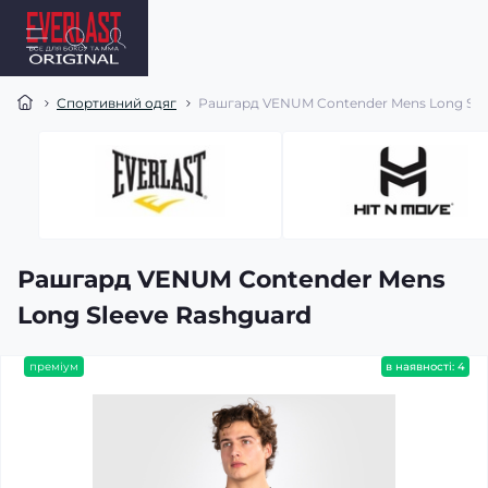
Спортивний одяг
Рашгард VENUM Contender Mens Long Sle
Рашгард VENUM Contender Mens
Long Sleeve Rashguard
преміум
в наявності: 4