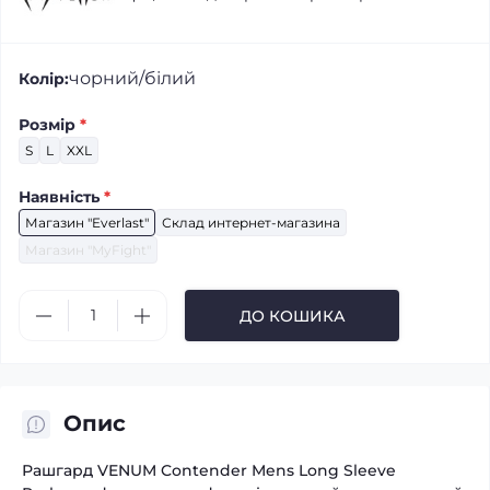
чорний/білий
Колір:
Розмір
*
S
L
XXL
Наявність
*
Магазин "Everlast"
Склад интернет-магазина
Магазин "MyFight"
ДО КОШИКА
Опис
Рашгард VENUM Contender Mens Long Sleeve