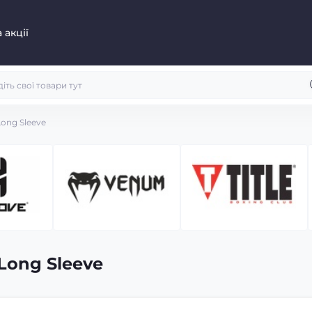
 акції
ong Sleeve
Long Sleeve