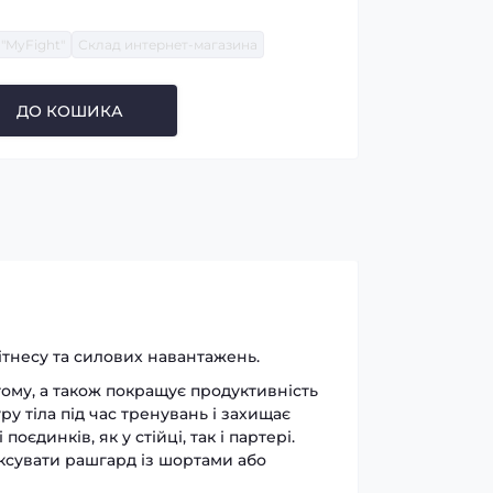
"MyFight"
Склад интернет-магазина
ДО КОШИКА
ітнесу та силових навантажень.
тому, а також покращує продуктивність
у тіла під час тренувань і захищає
єдинків, як у стійці, так і партері.
ксувати рашгард із шортами або