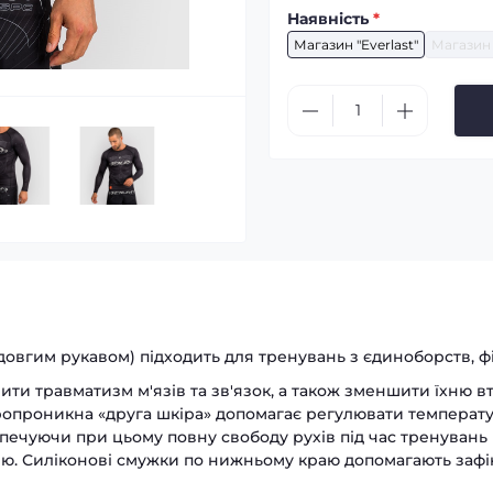
Наявність
*
Магазин "Everlast"
Магазин 
довгим рукавом) підходить для тренувань з єдиноборств, ф
ти травматизм м'язів та зв'язок, а також зменшити їхню в
ропроникна «друга шкіра» допомагає регулювати температур
ечуючи при цьому повну свободу рухів під час тренувань і по
ію. Силіконові смужки по нижньому краю допомагають зафі