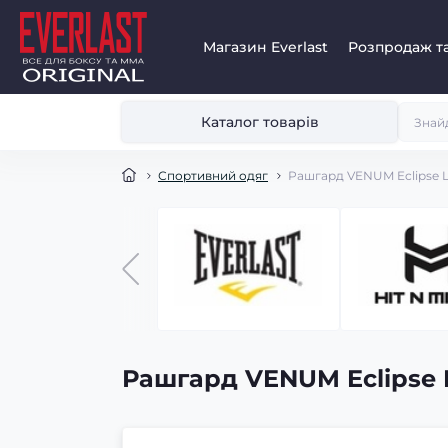
Магазин Everlast
Розпродаж та
Каталог товарів
Спортивний одяг
Рашгард VENUM Eclipse L
Рашгард VENUM Eclipse 