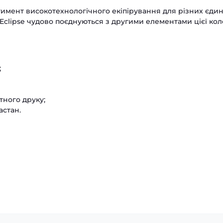
тимент високотехнологічного екіпірування для різних єдин
clipse чудово поєднуються з другими елементами цієї коле
;
тного друку;
астан.