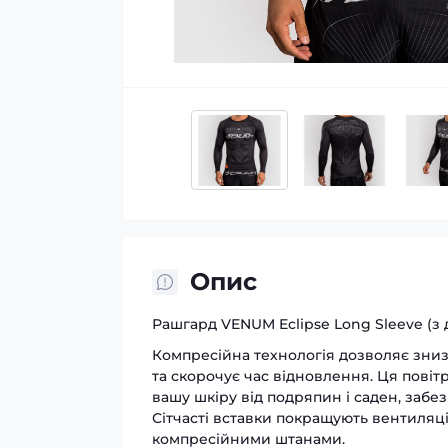
Опис
Рашгард VENUM Eclipse Long Sleeve (з 
Компресійна технологія дозволяє знизи
та скорочує час відновлення. Ця повіт
вашу шкіру від подряпин і саден, забезп
Сітчасті вставки покращують вентиляц
компресійними штанами.