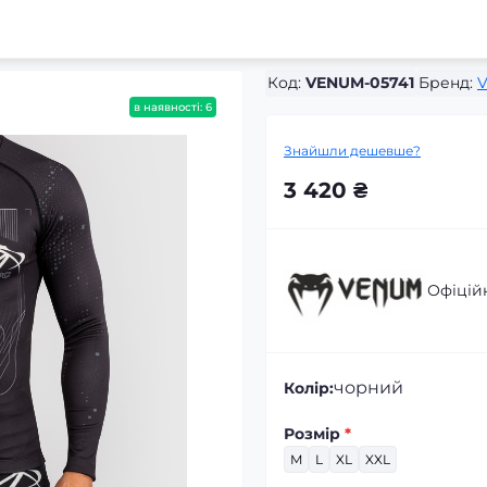
Код:
VENUM-05741
Бренд:
в наявності: 6
Знайшли дешевше?
3 420 ₴
Офіцій
чорний
Колір:
Розмір
*
M
L
XL
XXL