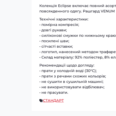
Колекція Eclipse включає повний асор
повсякденного одягу. Рашгард VENUM E
Технічні характеристики:
• помірна компресія;
• довгі рукави;
• силіконові смужки по нижньому краю
• посилені шви;
• сітчасті вставки;
• логотип, нанесений методом трафаре
• Склад матеріалу: 92% поліестер, 8% ел
Рекомендації щодо догляду:
• прати у холодній воді (30°C);
• прати з речами схожих кольорів;
• не сушити в сушильній машині;
• не використовувати відбілювач;
• не прасувати.
СТАНДАРТ