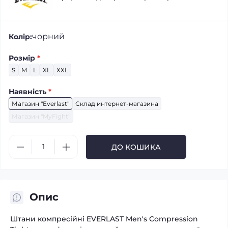
чорний
Колір:
Розмір
*
S
M
L
XL
XXL
Наявність
*
Магазин "Everlast"
Склад интернет-магазина
Магазин "MyFight"
ДО КОШИКА
Опис
Штани компресійні EVERLAST Men's Compression