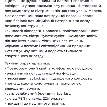
Tights — це функціональний елемент спортивної
екіпіровки у повнорозмірному виконанні, створений
для комфорту та підтримки під час тренувань. Модель
має еластичний пояс для зручної посадки, плоскі
шви flat lock для мінімізації натирання та легку
дихаючу конструкцію.
Технології відведення вологи й повітропроникності
допомагають підтримувати сухість і комфорт навіть
під час інтенсивних фізичних навантажень.
Фірмовий логотип і світловідбивний брендинг
Everlast унизу штанини додають стильного
спортивного вигляду.
Технічні характеристики.
• Повнорозмірний крій із комфортною посадкою;
• еластичний пояс для надійної фіксації;
• плоскі шви flat lock для підвищеного комфорту;
• легка дихаюча конструкція з технологією
відведення вологи;
• світловідбивний брендинг Everlast;
• склад: 78% поліамід, 22% еластан;
• придатні до машинного прання.