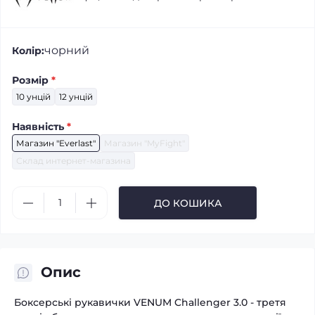
чорний
Колір:
Розмір
*
10 унцій
12 унцій
Наявність
*
Магазин "Everlast"
Магазин "MyFight"
Склад интернет-магазина
ДО КОШИКА
Опис
Боксерські рукавички VENUM Challenger 3.0 - третя