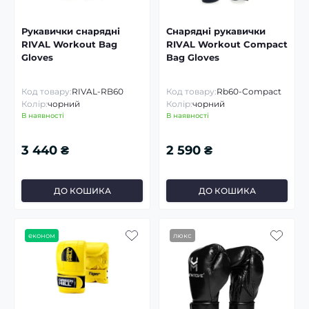
Рукавички снарядні
Снарядні рукавички
RIVAL Workout Bag
RIVAL Workout Compact
Gloves
Bag Gloves
Код товару:
RIVAL-RB60
Код товару:
Rb60-Compact
Колір:
чорний
Колір:
чорний
В наявності
В наявності
3 440 ₴
2 590 ₴
ДО КОШИКА
ДО КОШИКА
економ
люкс