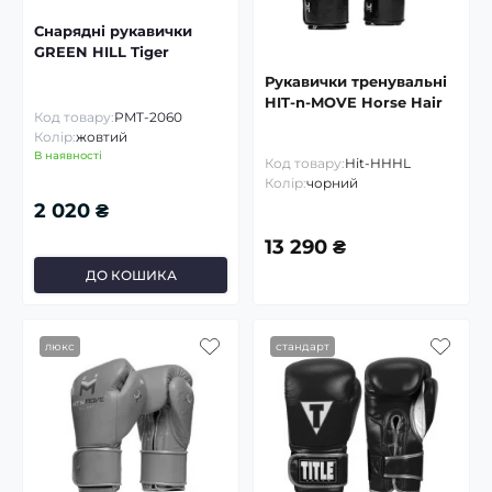
Снарядні рукавички
GREEN HILL Tiger
Рукавички тренувальні
HIT-n-MOVE Horse Hair
Код товару:
PMT-2060
Колір:
жовтий
В наявності
Код товару:
Hit-HHHL
Колір:
чорний
2 020 ₴
13 290 ₴
ДО КОШИКА
люкс
стандарт