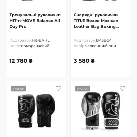
Тренувальні рукавички
Снарядні рукавички
HIT-n-MOVE Balance All
TITLE Boxeo Mexican
Day Pro
Leather Bag Boxing
Gloves Quatro
Код товару:
Hit-BAHL
Код товару:
BASBG4
Колір:
помаранчевий
Колір:
червоний/білий
12 780 ₴
3 580 ₴
економ
економ