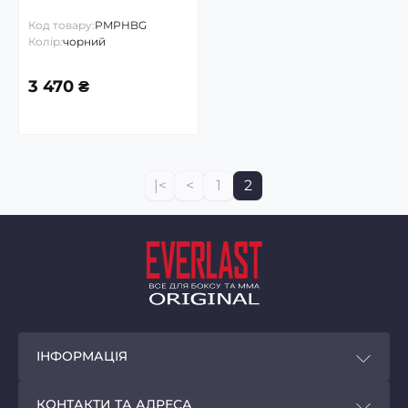
Gloves
Код товару:
PMPHBG
Колір:
чорний
3 470 ₴
|<
<
1
2
ІНФОРМАЦІЯ
Покупцям
КОНТАКТИ ТА АДРЕСА