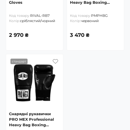
Gloves
Heavy Bag Boxing
Gloves
Код товару:
RIVAL-RB7
Код товару:
PMPHBG
Колір:
сріблястий/чорний
Колір:
червоний
2 970 ₴
3 470 ₴
стандарт
Снарядні рукавички
PRO MEX Professional
Heavy Bag Boxing