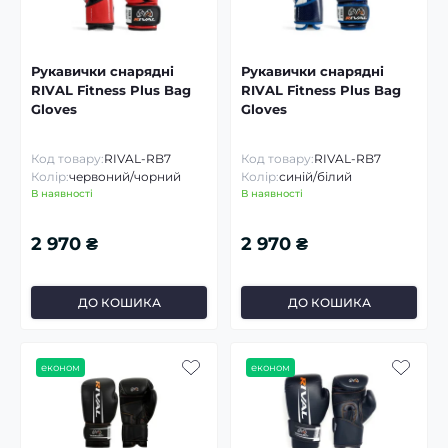
Рукавички снарядні
Рукавички снарядні
RIVAL Fitness Plus Bag
RIVAL Fitness Plus Bag
Gloves
Gloves
Код товару:
RIVAL-RB7
Код товару:
RIVAL-RB7
Колір:
червоний/чорний
Колір:
синій/білий
В наявності
В наявності
2 970 ₴
2 970 ₴
ДО КОШИКА
ДО КОШИКА
економ
економ