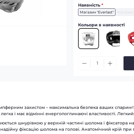
Наявність
*
Магазин "Everlast"
Магазин 
Кольори в наявності
мпферним захистом – максимальна безпека ваших спарингів
, легка і має відмінні енергопоглинаючі властивості. Легк
юється шнурівкою у верхній частині шолома і фіксатора на
 надійну фіксацію шолома на голові. Анатомічний крій при