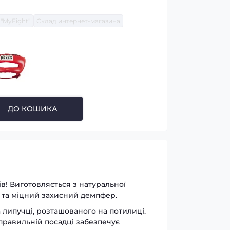
"MyFight"
Склад интернет-магазина
ДО КОШИКА
! Виготовляється з натуральної
ий та міцний захисний демпфер.
 липучці, розташованого на потилиці.
 правильній посадці забезпечує