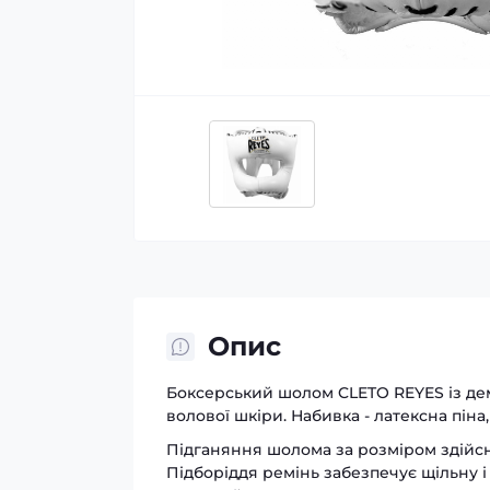
Опис
Боксерський шолом CLETO REYES із де
волової шкіри. Набивка - латексна піна
Підганяння шолома за розміром здійсн
Підборіддя ремінь забезпечує щільну і