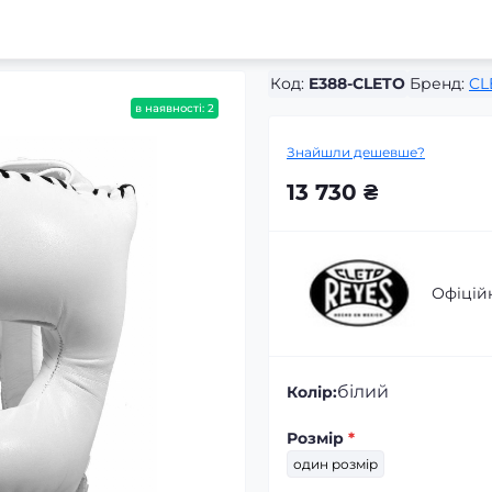
Код:
E388-CLETO
Бренд:
CL
в наявності: 2
Знайшли дешевше?
13 730 ₴
Офіцій
білий
Колір:
Розмір
*
один розмір