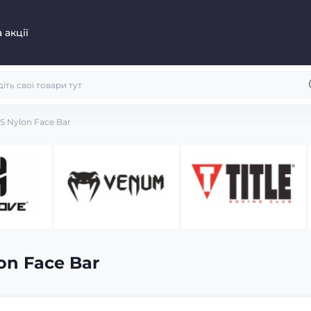
 акції
 Nylon Face Bar
n Face Bar