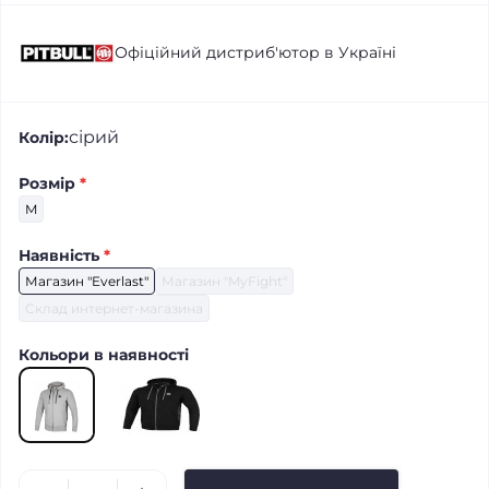
Офіційний дистриб'ютор в Україні
сірий
Колір:
Розмір
*
M
Наявність
*
Магазин "Everlast"
Магазин "MyFight"
Склад интернет-магазина
Кольори в наявності