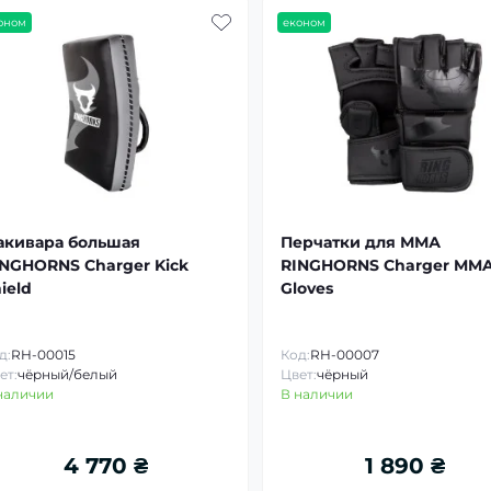
оном
економ
акивара большая
Перчатки для ММА
NGHORNS Charger Kick
RINGHORNS Charger MM
ield
Gloves
д:
RH-00015
Код:
RH-00007
ет:
чёрный/белый
Цвет:
чёрный
наличии
В наличии
4 770 ₴
1 890 ₴