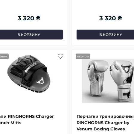
3 320 ₴
3 320 ₴
В КОРЗИНУ
В КОРЗИНУ
оном
економ
апи RINGHORNS Charger
Перчатки тренировочны
nch Mitts
RINGHORNS Charger by
Venum Boxing Gloves