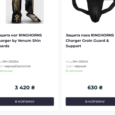
ащита ног RINGHORNS
Защита паха RINGHORNS
arger by Venum Shin
Charger Groin Guard &
uards
Support
д:
RH-00054
Код:
RH-00041
ет:
черный/золотой
Цвет:
чёрный
наличии
В наличии
3 420 ₴
630 ₴
В КОРЗИНУ
В КОРЗИНУ