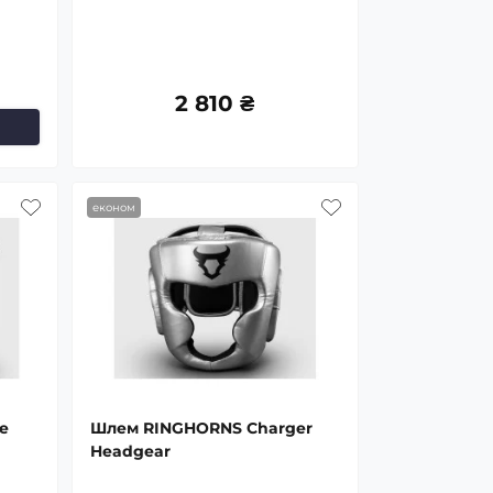
2 810 ₴
економ
е
Шлем RINGHORNS Charger
Headgear