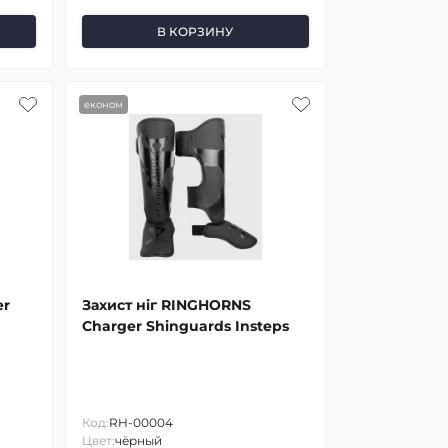
В КОРЗИНУ
економ
er
Захист ніг RINGHORNS
Charger Shinguards Insteps
Код:
RH-00004
Цвет:
чёрный