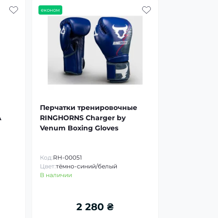
економ
Перчатки тренировочные
A
RINGHORNS Charger by
Venum Boxing Gloves
Код:
RH-00051
Цвет:
тёмно-синий/белый
В наличии
2 280 ₴