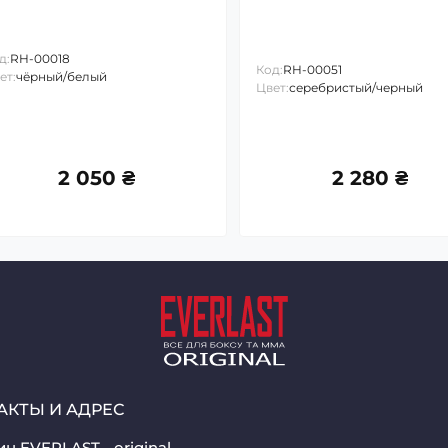
д:
RH-00018
Код:
RH-00051
ет:
чёрный/белый
Цвет:
серебристый/черный
2 050 ₴
2 280 ₴
АКТЫ И АДРЕС
н EVERLAST - original