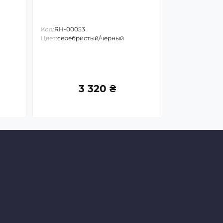
Код:
RH-00053
Цвет:
серебристый/черный
3 320 ₴