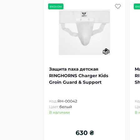
економ
ек
Защита паха детская
М
RINGHORNS Charger Kids
RI
Groin Guard & Support
Sh
Код:
RH-00042
Ко
Цвет:
белый
Цв
В наличии
В 
630 ₴