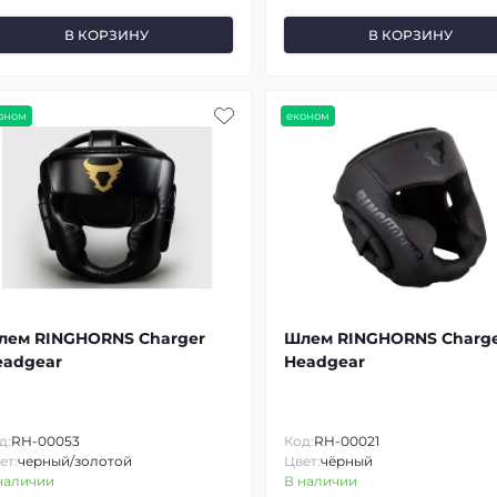
В КОРЗИНУ
В КОРЗИНУ
оном
економ
лем RINGHORNS Charger
Шлем RINGHORNS Charg
eadgear
Headgear
д:
RH-00053
Код:
RH-00021
ет:
черный/золотой
Цвет:
чёрный
наличии
В наличии