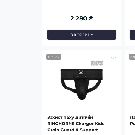
2 280 ₴
В КОРЗИНУ
економ
ек
Захист паху дитячій
Л
RINGHORNS Charger Kids
Pu
Groin Guard & Support