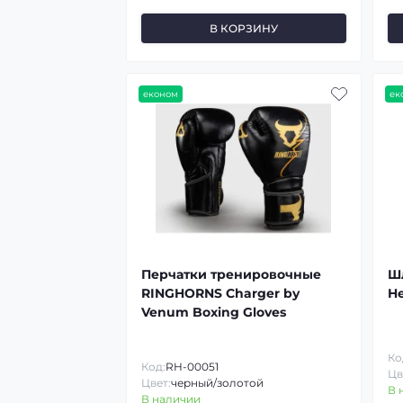
В КОРЗИНУ
економ
ек
Перчатки тренировочные
Ш
RINGHORNS Charger by
H
Venum Boxing Gloves
Ко
Код:
RH-00051
Цв
Цвет:
черный/золотой
В 
В наличии