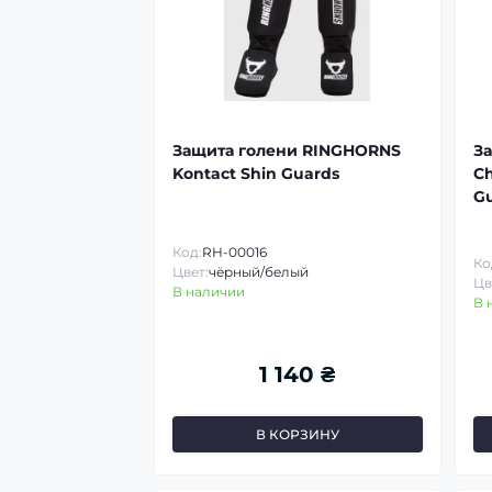
Защита голени RINGHORNS
З
Kontact Shin Guards
Ch
G
Код:
RH-00016
Ко
Цвет:
чёрный/белый
Цв
В наличии
В 
1 140 ₴
В КОРЗИНУ