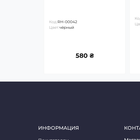
Ко
Код:
RH-00042
Цв
Цвет:
чёрный
580 ₴
ИНФОРМАЦИЯ
КОНТ
Магази