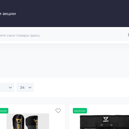
и акции
оном
економ