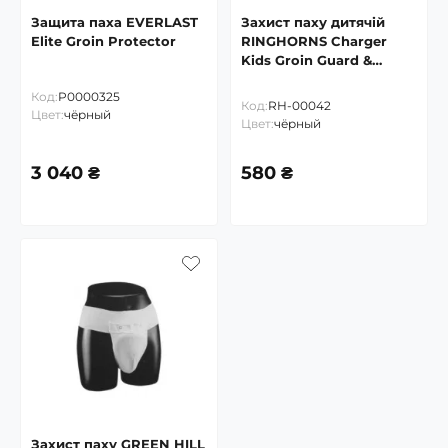
Защита паха EVERLAST
Захист паху дитячій
Elite Groin Protector
RINGHORNS Charger
Kids Groin Guard &
Support
Код:
P0000325
Код:
RH-00042
Цвет:
чёрный
Цвет:
чёрный
3 040 ₴
580 ₴
Захист паху GREEN HILL