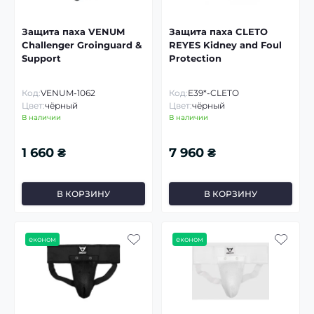
Защита паха VENUM
Защита паха CLETO
Challenger Groinguard &
REYES Kidney and Foul
Support
Protection
Код:
VENUM-1062
Код:
E39*-CLETO
Цвет:
чёрный
Цвет:
чёрный
В наличии
В наличии
1 660 ₴
7 960 ₴
В КОРЗИНУ
В КОРЗИНУ
економ
економ