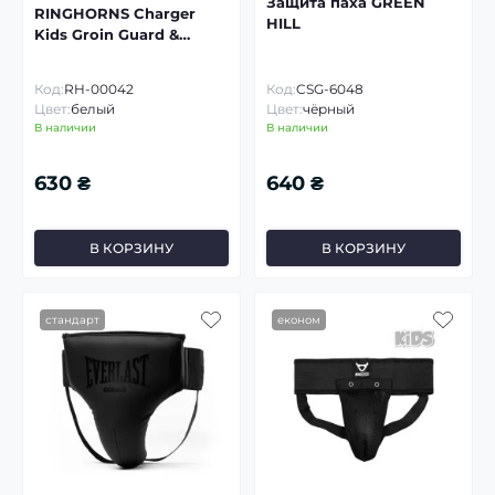
Защита паха GREEN
RINGHORNS Charger
HILL
Kids Groin Guard &
Support
Код:
RH-00042
Код:
CSG-6048
Цвет:
белый
Цвет:
чёрный
В наличии
В наличии
630 ₴
640 ₴
В КОРЗИНУ
В КОРЗИНУ
стандарт
економ