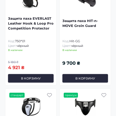
Защита паха EVERLAST
Защита паха HIT-n-
Leather Hook & Loop Pro
MOVE Groin Guard
Competition Protector
Код:
750*01
Код:
Hit-GG
Цвет:
чёрный
Цвет:
чёрный
В наличии
В наличии
5 180 ₴
9 700 ₴
4 921 ₴
В КОРЗИНУ
В КОРЗИНУ
стандарт
преміум