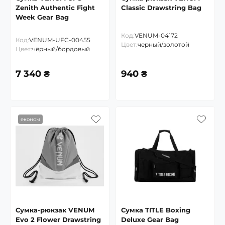
Zenith Authentic Fight
Classic Drawstring Bag
Week Gear Bag
Код:
VENUM-04172
Код:
VENUM-UFC-00455
Цвет:
черный/золотой
Цвет:
чёрный/бордовый
7 340 ₴
940 ₴
економ
Сумка-рюкзак VENUM
Сумка TITLE Boxing
Evo 2 Flower Drawstring
Deluxe Gear Bag