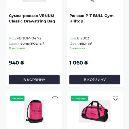
Сумка-рюкзак VENUM
Рюкзак PIT BULL Gym
Classic Drawstring Bag
Hilltop
Код:
VENUM-04172
Код:
812003
Цвет:
чёрный/белый
Цвет:
чёрный
В наличии
В наличии
940 ₴
1 060 ₴
В КОРЗИНУ
В КОРЗИНУ
економ
стандарт