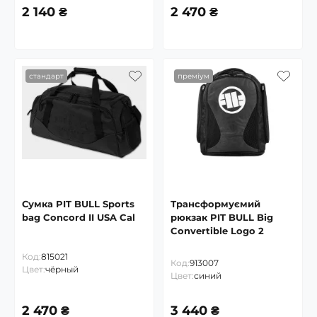
2 140 ₴
2 470 ₴
стандарт
преміум
Сумка PIT BULL Sports
Трансформуємий
bag Concord II USA Cal
рюкзак PIT BULL Big
Convertible Logo 2
Код:
815021
Код:
913007
Цвет:
чёрный
Цвет:
синий
2 470 ₴
3 440 ₴