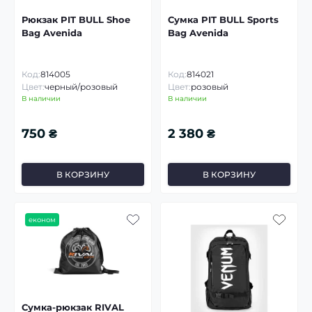
Рюкзак PIT BULL Shoe
Сумка PIT BULL Sports
Bag Avenida
Bag Avenida
Код:
814005
Код:
814021
Цвет:
черный/розовый
Цвет:
розовый
В наличии
В наличии
750 ₴
2 380 ₴
В КОРЗИНУ
В КОРЗИНУ
економ
Сумка-рюкзак RIVAL