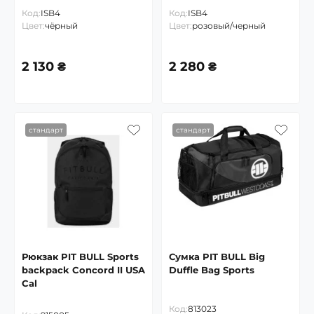
Код:
ISB4
Код:
ISB4
Цвет:
чёрный
Цвет:
розовый/черный
2 130 ₴
2 280 ₴
стандарт
стандарт
Рюкзак PIT BULL Sports
Сумка PIT BULL Big
backpack Concord II USA
Duffle Bag Sports
Cal
Код:
813023