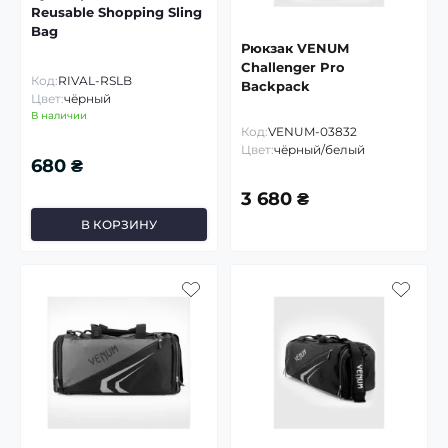
Reusable Shopping Sling
Bag
Рюкзак VENUM
Challenger Pro
Код:
RIVAL-RSLB
Backpack
Цвет:
чёрный
В наличии
Код:
VENUM-03832
Цвет:
чёрный/белый
680 ₴
3 680 ₴
В КОРЗИНУ