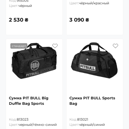
Код:
915005
Цвет:
чёрный/красный
Цвет:
чёрный
2 530 ₴
3 090 ₴
стандарт
Сумка PIT BULL Big
Сумка PIT BULL Sports
Duffle Bag Sports
Bag
Код:
813023
Код:
813021
Цвет:
черный/тёмно-синий
Цвет:
чёрный/синий