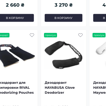
2 660 ₴
3 270 ₴
4
В КОРЗИНУ
В КОРЗИНУ
В
андарт
преміум
преміум
езодорант для
Дезодорант
Дезод
кипировки RIVAL
HAYABUSA Glove
HAYAB
eodorizing Pouches
Deodorizer
Maywea
Deodor