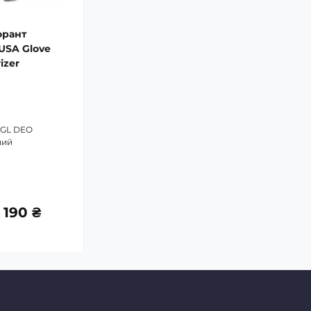
орант
SA Glove
izer
 GL DEO
ний
1 190 ₴