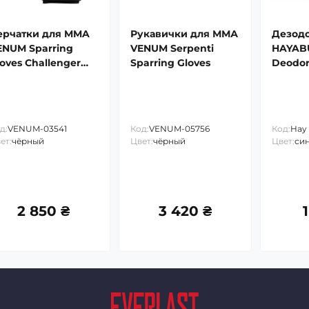
ерчатки для MMA
Рукавички для ММА
Дезод
ENUM Sparring
VENUM Serpenti
HAYABU
oves Challenger
Sparring Gloves
Deodor
0
д:
VENUM-03541
Код:
VENUM-05756
Код:
Hay
ет:
чёрный
Цвет:
чёрный
Цвет:
си
2 850 ₴
3 420 ₴