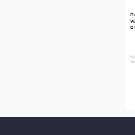
П
V
Gl
3.
Ко
Цв