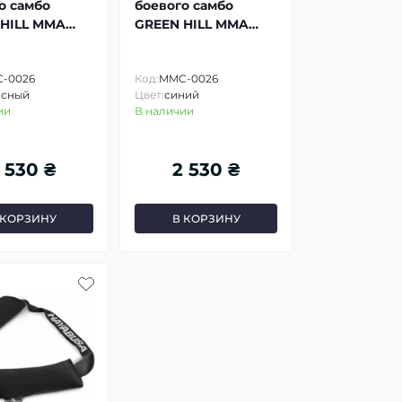
о самбо
боевого самбо
HILL MMA
GREEN HILL MMA
Cage
-0026
Код:
MMC-0026
асный
Цвет:
синий
ии
В наличии
 530 ₴
2 530 ₴
 КОРЗИНУ
В КОРЗИНУ