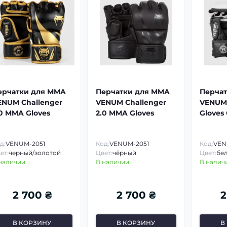
ерчатки для MMA
Перчатки для MMA
Перча
ENUM Challenger
VENUM Challenger
VENUM 
.0 MMA Gloves
2.0 MMA Gloves
Gloves
3.0
д:
VENUM-2051
Код:
VENUM-2051
Код:
VEN
ет:
черный/золотой
Цвет:
чёрный
Цвет:
бе
наличии
В наличии
В налич
2 700 ₴
2 700 ₴
2
В КОРЗИНУ
В КОРЗИНУ
В