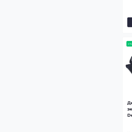
ст
Д
э
D