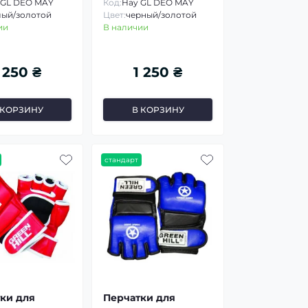
 GL DEO MAY
Код:
Hay GL DEO MAY
лый/золотой
Цвет:
черный/золотой
ии
В наличии
 250 ₴
1 250 ₴
 КОРЗИНУ
В КОРЗИНУ
стандарт
ки для
Перчатки для