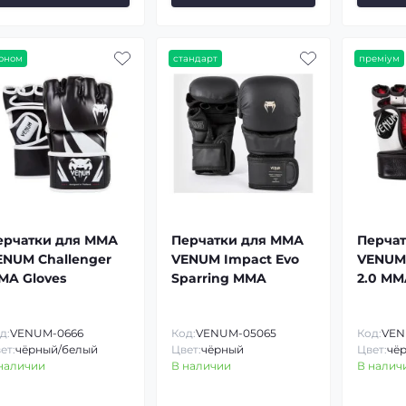
оном
стандарт
преміум
ерчатки для ММА
Перчатки для ММА
Перча
ENUM Challenger
VENUM Impact Evo
VENUM 
MA Gloves
Sparring MMA
2.0 MM
д:
VENUM-0666
Код:
VENUM-05065
Код:
VEN
ет:
чёрный/белый
Цвет:
чёрный
Цвет:
чё
наличии
В наличии
В налич