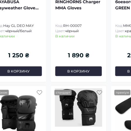
AYABUSA
RINGHORNS Charger
боевог
ayweather Glove
MMA Gloves
GREEN 
eodorizer
Cage
д:
Hay GL DEO MAY
Код:
RH-00007
Код:
MMC
ет:
чёрный/белый
Цвет:
чёрный
Цвет:
кр
наличии
В наличии
В налич
1 250 ₴
1 890 ₴
2
В КОРЗИНУ
В КОРЗИНУ
В
оном
стандарт
преміум