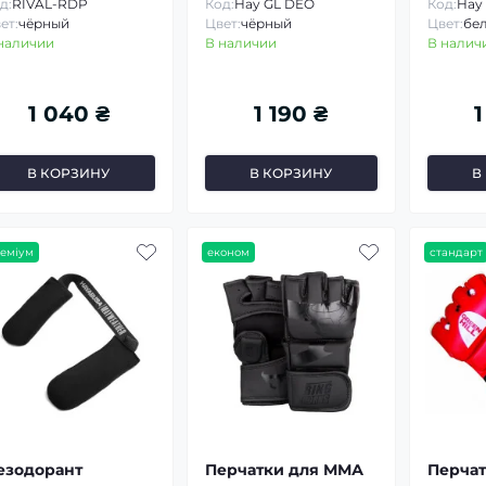
д:
RIVAL-RDP
Код:
Hay GL DEO
Код:
Hay
ет:
чёрный
Цвет:
чёрный
Цвет:
бе
наличии
В наличии
В налич
1 040 ₴
1 190 ₴
1
В КОРЗИНУ
В КОРЗИНУ
В
еміум
економ
стандарт
езодорант
Перчатки для ММА
Перчат