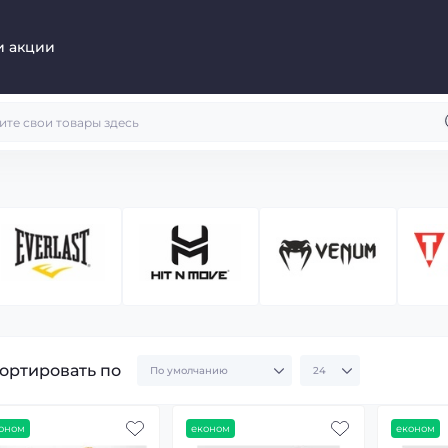
и акции
ортировать по
оном
економ
економ