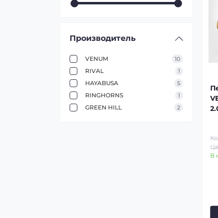
Производитель
VENUM
10
RIVAL
1
HAYABUSA
5
П
RINGHORNS
1
V
GREEN HILL
2
2
Ко
Цв
В 