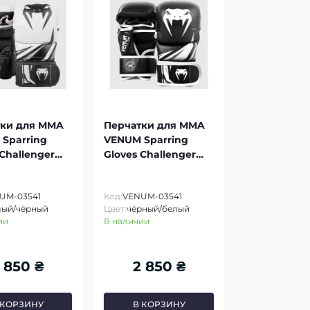
тки для MMA
Перчатки для MMA
Sparring
VENUM Sparring
 Challenger
Gloves Challenger
3.0
UM-03541
Код:
VENUM-03541
лый/чёрный
Цвет:
чёрный/белый
ии
В наличии
 850 ₴
2 850 ₴
 КОРЗИНУ
В КОРЗИНУ