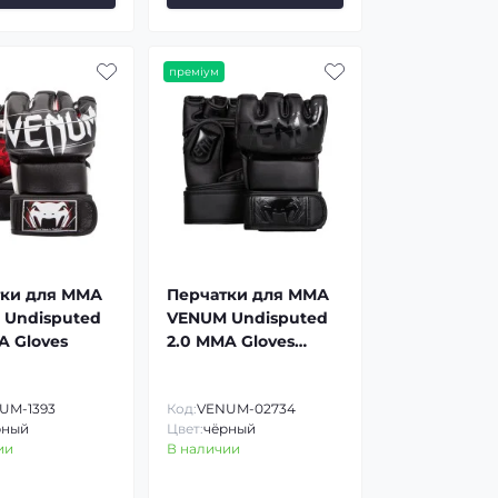
преміум
тки для ММА
Перчатки для ММА
Undisputed
VENUM Undisputed
A Gloves
2.0 MMA Gloves
Skintex
UM-1393
Код:
VENUM-02734
рный
Цвет:
чёрный
ии
В наличии