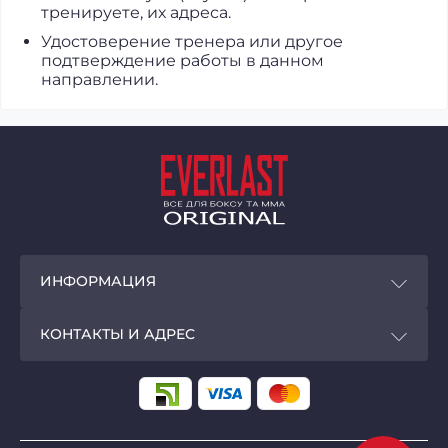
тренируете, их адреса.
Удостоверение тренера или другое
подтверждение работы в данном
направлении.
ИНФОРМАЦИЯ
Покупателям
КОНТАКТЫ И АДРЕС
Программа лояльности
Магазин EVERLAST - original
Доставка и оплата
г. Киев,
ул. Большая Васильковская, 72, ТЦ
«Олимпийский», минус 1 этаж
Privacy Policy