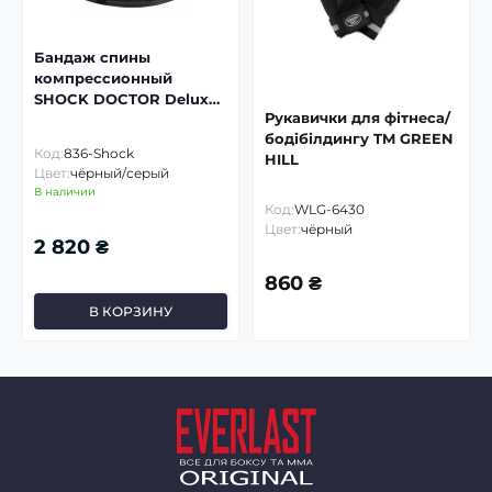
Бандаж спины
компрессионный
SHOCK DOCTOR Deluxe
Рукавички для фітнеса/
Back Support
бодібілдингу TM GREEN
Код:
836-Shock
HILL
Цвет:
чёрный/серый
В наличии
Код:
WLG-6430
Цвет:
чёрный
2 820 ₴
860 ₴
В КОРЗИНУ