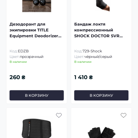
Дезодорант для
Бандаж локтя
экипировки TITLE
компрессионный
Equipment Deodorizer
SHOCK DOCTOR SVR
Balls Ocean
Compres Elbow
Код:
EDZB
Код:
729-Shock
Цвет:
прозрачный
Цвет:
чёрный/серый
В наличии
В наличии
260 ₴
1 410 ₴
В КОРЗИНУ
В КОРЗИНУ