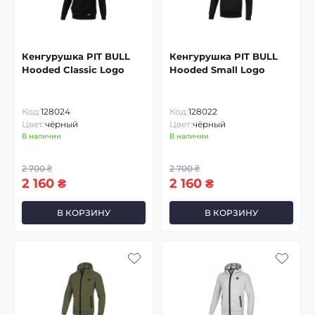
Кенгурушка PIT BULL
Кенгурушка PIT BULL
Hooded Classic Logo
Hooded Small Logo
Код:
128024
Код:
128022
Цвет:
чёрный
Цвет:
чёрный
В наличии
В наличии
2 700 ₴
2 700 ₴
2 160 ₴
2 160 ₴
В КОРЗИНУ
В КОРЗИНУ