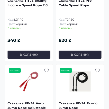
Скакалка TITLE Boxing
Скакалка TITLE Pro
Licorice Speed Rope 2.0
Cable Speed Rope
Код:
LJRP2
Код:
TJRSC
Цвет:
чёрный
Цвет:
чёрный
В наличии
В наличии
340 ₴
820 ₴
В КОРЗИНУ
В КОРЗИНУ
економ
економ
Скакалка RIVAL Aero
Скакалка RIVAL Econo
Jump Rope Adjustable
Jump Rope