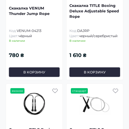
Скакалка TITLE Boxing
Скакалка VENUM
Deluxe Adjustable Speed
Thunder Jump Rope
Rope
Код:
VENUM-04213
Код:
DAJRP
Цвет:
чёрный
Цвет:
черный/серебристый
В наличии
В наличии
780 ₴
1 610 ₴
В КОРЗИНУ
В КОРЗИНУ
економ
стандарт