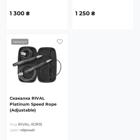
1 300 ₴
1 250 ₴
преміум
Скакалка RIVAL
Platinum Speed Rope
(Adjustable)
Код:
RIVAL-RJR15
Цвет:
чёрный