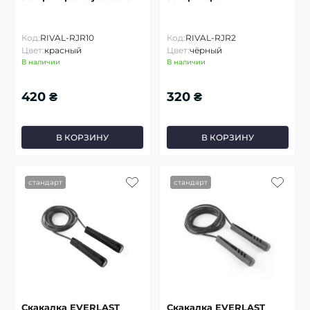
Код:
RIVAL-RJR10
Код:
RIVAL-RJR2
Цвет:
красный
Цвет:
чёрный
В наличии
В наличии
420 ₴
320 ₴
В КОРЗИНУ
В КОРЗИНУ
стандарт
стандарт
Скакалка EVERLAST
Скакалка EVERLAST